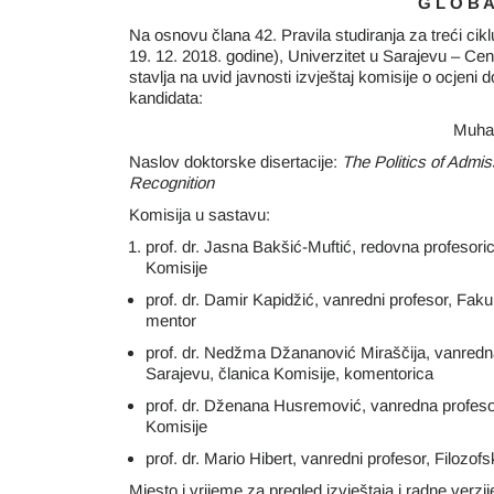
G L O B A
Na osnovu člana 42. Pravila studiranja za treći cik
19. 12. 2018. godine), Univerzitet u Sarajevu – Cent
stavlja na uvid javnosti izvještaj komisije o ocjeni 
kandidata:
Muham
Naslov doktorske disertacije:
The Politics of Admis
Recognition
Komisija u sastavu:
prof. dr. Jasna Bakšić-Muftić, redovna profesoric
Komisije
prof. dr. Damir Kapidžić, vanredni profesor, Fakul
mentor
prof. dr. Nedžma Džananović Miraščija, vanredna 
Sarajevu, članica Komisije, komentorica
prof. dr. Dženana Husremović, vanredna profesori
Komisije
prof. dr. Mario Hibert, vanredni profesor, Filozof
Mjesto i vrijeme za pregled izvještaja i radne verzi