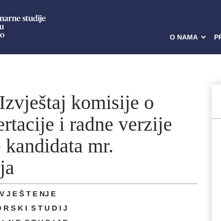
O NAMA
P
Izvještaj komisije o
rtacije i radne verzije
e kandidata mr.
ja
V J E Š T E NJ E
 R S K I S T U D I J