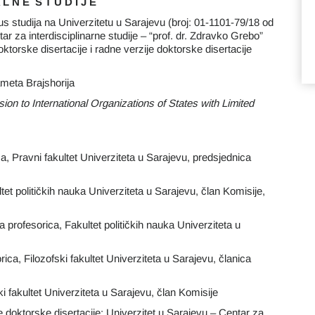
 L N E S T U D I J E
lus studija na Univerzitetu u Sarajevu (broj: 01-1101-79/18 od
ar za interdisciplinarne studije – “prof. dr. Zdravko Grebo”
doktorske disertacije i radne verzije doktorske disertacije
eta Brajshorija
sion to International Organizations of States with Limited
a, Pravni fakultet Univerziteta u Sarajevu, predsjednica
tet političkih nauka Univerziteta u Sarajevu, član Komisije,
profesorica, Fakultet političkih nauka Univerziteta u
ca, Filozofski fakultet Univerziteta u Sarajevu, članica
ski fakultet Univerziteta u Sarajevu, član Komisije
je doktorske disertacije: Univerzitet u Sarajevu – Centar za