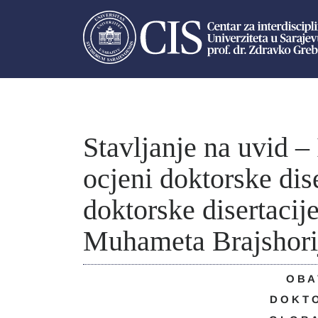
Stavljanje na uvid – 
ocjeni doktorske dise
doktorske disertacij
Muhameta Brajshori
O B A 
D O K T O