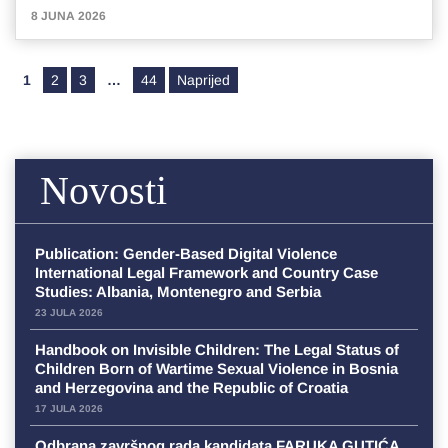
8 JUNA 2026
Posts pagination
1
2
3
…
44
Naprijed
Novosti
Publication: Gender-Based Digital Violence
International Legal Framework and Country Case
Studies: Albania, Montenegro and Serbia
23 JULA 2026
Handbook on Invisible Children: The Legal Status of
Children Born of Wartime Sexual Violence in Bosnia
and Herzegovina and the Republic of Croatia
17 JULA 2026
Odbrana završnog rada kandidata FARUKA GUTIĆA