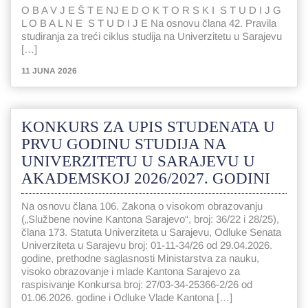
O B A V J E Š T E NJ E D O K T O R S K I S T U D I J G
L O B A L N E S T U D I J E Na osnovu člana 42. Pravila
studiranja za treći ciklus studija na Univerzitetu u Sarajevu
[…]
11 JUNA 2026
KONKURS ZA UPIS STUDENATA U
PRVU GODINU STUDIJA NA
UNIVERZITETU U SARAJEVU U
AKADEMSKOJ 2026/2027. GODINI
Na osnovu člana 106. Zakona o visokom obrazovanju
(„Službene novine Kantona Sarajevo“, broj: 36/22 i 28/25),
člana 173. Statuta Univerziteta u Sarajevu, Odluke Senata
Univerziteta u Sarajevu broj: 01-11-34/26 od 29.04.2026.
godine, prethodne saglasnosti Ministarstva za nauku,
visoko obrazovanje i mlade Kantona Sarajevo za
raspisivanje Konkursa broj: 27/03-34-25366-2/26 od
01.06.2026. godine i Odluke Vlade Kantona […]