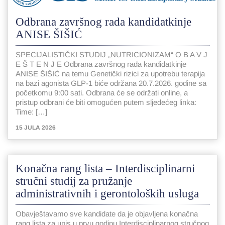
Odbrana završnog rada kandidatkinje
ANISE ŠIŠIĆ
SPECIJALISTIČKI STUDIJ „NUTRICIONIZAM“ O B A V J
E Š T E N J E Odbrana završnog rada kandidatkinje
ANISE ŠIŠIĆ na temu Genetički rizici za upotrebu terapija
na bazi agonista GLP-1 biće održana 20.7.2026. godine sa
početkomu 9:00 sati. Odbrana će se održati online, a
pristup odbrani će biti omogućen putem sljedećeg linka:
Time: […]
15 JULA 2026
Konačna rang lista – Interdisciplinarni
stručni studij za pružanje
administrativnih i gerontoloških usluga
Obavještavamo sve kandidate da je objavljena konačna
rang lista za upis u prvu godinu Interdisciplinarnog stručnog