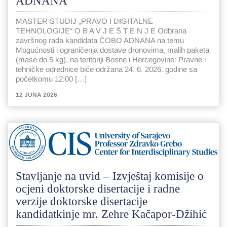
ADNANA
MASTER STUDIJ „PRAVO I DIGITALNE
TEHNOLOGIJE“ O B A V J E Š T E N J E Odbrana
završnog rada kandidata ČOBO ADNANA na temu
Mogućnosti i ograničenja dostave dronovima, malih paketa
(mase do 5 kg), na teritoriji Bosne i Hercegovine: Pravne i
tehničke odrednice biće održana 24. 6. 2026. godine sa
početkomu 12:00 […]
12 JUNA 2026
Stavljanje na uvid – Izvještaj komisije o
ocjeni doktorske disertacije i radne
verzije doktorske disertacije
kandidatkinje mr. Zehre Kačapor-Džihić