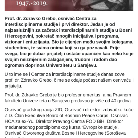
Prof. dr. Zdravko Grebo, osnivač Centra za
interdisciplinarne studije i prvi direktor. Jedan je od
najzaslužnijih za začetak interdisciplinarnih studija u Bosni
i Hercegovini, pokretač mnogih inicijativa i programa,
vizionar i entuzijasta. Bio je cijenjen među svojim kolegama,
studentima, te svima onima koji su ga poznavali. Prije
svega, bio je dobar prijatelj i ostaće upamćen kao neko ko je
svojim neizmjernim zalaganjem, trudom i radom dao
ogroman doprinos Univerzitetu u Sarajevu.
U to ime se i Centar za interdisciplinarne studije danas zove
prof. dr. Zdravko Grebo, čime se odaje počast našem osnivaču i
prijatelju.
Prof. dr. Zdravko Grebo je bio profesor emeritus, a na Pravnom
fakultetu Univerziteta u Sarajevu predavao je više od 40 godina.
Osnivač gradskog radija ZID, Osnivač i direktor Izdavačke kuće
ZID. Član Executive Board of Bosnian Peace Corps. Osnivač
HCA za ex-Yu. Direktor Pravnog Centra FOD BiH. Direktor
međunarodnog postdiplomskog kursa “Evropske studije”.
Osnivač Otvorenog društva Bosne i Hercegovine (Soroševa