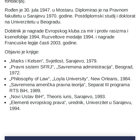
fondacija).
Rođen je 30. jula 1947. u Mostaru. Diplomirao je na Pravnom
fakultetu u Sarajevu 1970. godine. Postdiplomski studij i doktorat
na Univerzitetu u Beogradu.
Dobitnik je nagrade Evropskog kluba za mir i protiv rasizma i
ksenofobije 1994, Ruzveltove medalje 1994. i nagrade
Francuske legije časti 2003. godine.
Objavio je knjige:
„Marks i Kelsen“, Svjetlost, Sarajevo, 1979.
„Pravni sistem SFRJ“, „Savremena administracija“, Beograd,
1972.
„Philosophy of Law“, „Loyla University“, New Orleans, 1984.
„Savremena američka pravna teorija“, Separat III programa
RTS BiH, 1989.
„Novi Ustav BiH“, Theoris iuris, Sarajevo, 1993.
„Elementi evropskog prava“, urednik, Univerzitet u Sarajevu,
1994.