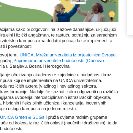
acijama kako bi odgovorili na izazove današnjice, uključujući
rtuelni i fizički angažman, te rastuću potražnju za saradnjom
verzitetskih kampusa ima dodatni poticaj da se implementira
osti i povezanosti.
 ovoj temi,
UNICA, Mreža univerziteta iz prijestolnica Evrope
,
događaj
„Pripremamo univerzitete budućnosti: (Obnova)
ila u Sarajevu, Bosna i Hercegovina.
stavljanje očekivanja akademske zajednice u budućnosti kroz
ampusa koji se implementira na UNICA univerzitetima.
eđu različitih aktera (vladinog i nevladinog sektora,
e transformacije. Nadalje će saznati kako odgovoriti na različita
jama uvođenja interdisciplinarnih istraživačkih objekata,
hibridnih i fleksibilnih učionica i kancelarija, inovativnih
 drugih usluga kampusa na jednom mjestu.
UNICA Green & SDGs
i pruža dvjema radnim grupama
uče od kolega iz različitih oblasti (naučnih i društvenih), te da
 budućnosti.