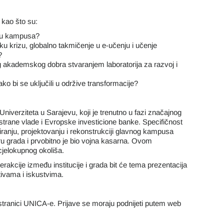
a kao što su:
iju kampusa?
u krizu, globalno takmičenje u e-učenju i učenje
?
g akademskog dobra stvaranjem laboratorija za razvoj i
ko bi se uključili u održive transformacije?
iverziteta u Sarajevu, koji je trenutno u fazi značajnog
 strane vlade i Evropske investicione banke. Specifičnost
ranju, projektovanju i rekonstrukciji glavnog kampusa
tru grada i prvobitno je bio vojna kasarna. Ovom
cjelokupnog okoliša.
rakcije između institucije i grada bit će tema prezentacija
tivama i iskustvima.
stranici UNICA-e. Prijave se moraju podnijeti putem web