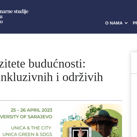
O NAMA
P
itete budućnosti:
nkluzivnih i održivih