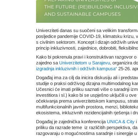
Univerziteti danas su suočeni sa velikim transform
posljedice pandemije COVID-19, klimatsku krizu, vi
s civilnim sektorom. Koncept i dizajn održivih uni
princip inkluzivnosti, zajednice, dobrobiti, fleksibiln
Kako bi pokrenula pravi i konstruktivan razgovor o
zajedno sa
Univerzitetom u Sarajevu
, organizira 
izgradnja inkluzivnih i održivih kampusa“
25-26. apr
Događaj ima za cilj da inicira diskusiju ali i pred
studije o praksi održivog dizajna multimodalnog k
Učesnici će imati priliku saznati više o saradnji izm
investitiora i sl.) kako bi se uspješno uključili u ov
očekivanja prema univerzitetskom kampusu, strategi
multifunkcionalnih javnih prostora, menzi, biblioteka, 
ekosistema, inkluzivnih rezidencijalnih rješenja i
Događaj je zajednička konferencija
UNICA & City
i
priliku da razrade teme iz različitih perspektiva, da 
razgovaraju o mogućnostima saradnje i sinergije u