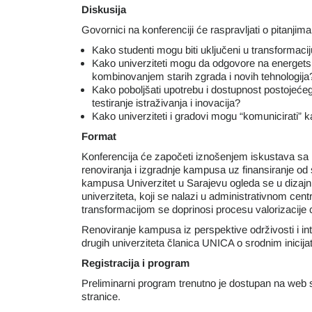
Diskusija
Govornici na konferenciji će raspravljati o pitanjim
Kako studenti mogu biti uključeni u transformac
Kako univerziteti mogu da odgovore na energetsk
kombinovanjem starih zgrada i novih tehnologija
Kako poboljšati upotrebu i dostupnost postojeće
testiranje istraživanja i inovacija?
Kako univerziteti i gradovi mogu “komunicirati” ka
Format
Konferencija će započeti iznošenjem iskustava sa Un
renoviranja i izgradnje kampusa uz finansiranje od
kampusa Univerzitet u Sarajevu ogleda se u dizajni
univerziteta, koji se nalazi u administrativnom cen
transformacijom se doprinosi procesu valorizacije 
Renoviranje kampusa iz perspektive održivosti i inte
drugih univerziteta članica UNICA o srodnim inicija
Registracija i program
Preliminarni program trenutno je dostupan na web 
stranice.