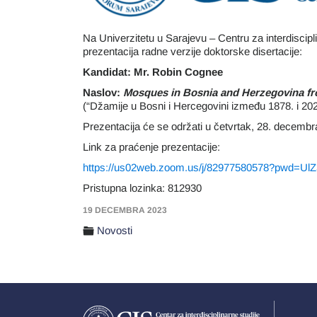
Na Univerzitetu u Sarajevu – Centru za interdiscipl
prezentacija radne verzije doktorske disertacije:
Kandidat: Mr. Robin Cognee
Naslov:
Mosques in Bosnia and Herzegovina fro
(“Džamije u Bosni i Hercegovini između 1878. i 2020.
Prezentacija će se održati u četvrtak, 28. decemb
Link za praćenje prezentacije:
https://us02web.zoom.us/j/82977580578?p
Pristupna lozinka: 812930
19 DECEMBRA 2023
Novosti