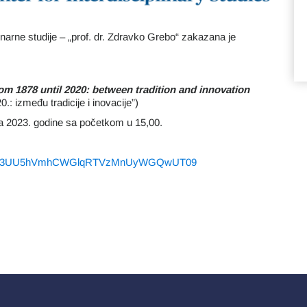
inarne studije – „prof. dr. Zdravko Grebo“ zakazana je
m 1878 until 2020: between tradition and innovation
: između tradicije i inovacije”)
ra 2023. godine sa početkom u 15,00.
wd=UlZ3UU5hVmhCWGlqRTVzMnUyWGQwUT09