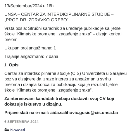
13/Septembar/2024 u 16h
UNSA – CENTAR ZA INTERDICIPLINARNE STUDIJE –
„PROF. DR. ZDRAVKO GREBO“
Vrsta posla: Stručni saradnik za uređenje publikacije sa ljetne
škole “Klimatske promjene i zagađenje zraka” – dizajn korica i
prelom
Ukupan broj angažmana: 1
Trajanje angažmana: 7 dana
Opis
Centar za interdisciplinarne studije (CIS) Univerziteta u Sarajevu
poziva dizajnere da izraze interes za angažman u svrhu
preloma i dizajna korica za publikaciju koja je rezultat Ljetne
škole “Klimatske promjene i zagađenje zraka”.
Zainteresovani kandidati trebaju dostaviti svoj CV koji
dokazuje iskustvo u dizajnu.
Prijave slati na e-mail: aida.salihovic.gusic@cis.unsa.ba
6 SEPTEMBRA 2024
Novosti