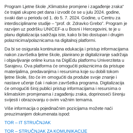
Program Ljetne škole „Klimatske promjene i zagađenje zraka“
će trajati ukupno pet dana i izvodit će se u julu 2024. godine,
svaki dan u periodu od 1. do 5. 7. 2024. Godine, u Centru za
interdisciplinarne studije – “prof. dr. Zdravko Grebo”. Program je
razvijen uz podršku UNICEF-a u Bosni i Hercegovini, te je u
planu digitalizacija sadržaja iste, kako bi bio dostupan i drugim
polaznicima/polaznicama na digitalnoj platformi.
Da bi se osigurala kontinuirana edukacija i pristup informacijama
nakon završetka ljetne škole, planirano je digitaliziranje sadržaja
i objavljivanje online kursa na DigiEdu platformu Univerziteta u
Sarajevu. Ova platforma će omogućiti polaznicima da pristupe
materijalima, predavanjima i resursima koje su dobili tokom
ljetne škole, što će im omogućiti da prodube svoje znanje i
nastave učenje čak i nakon završetka programa. Digitalizacija
će omogućiti široj publici pristup informacijama i resursima o
klimatskim promjenama i zagađenju zraka, doprinoseći širenju
svijesti i obrazovanju o ovim važnim temama.
Više informacija o pojedinačnim pozicijama možete naći
preuzimanjem dokumenata ispod:
TOR – IT STRUČNJAK
TOR – STRUČNJAK ZA KOMUNIKACIJE