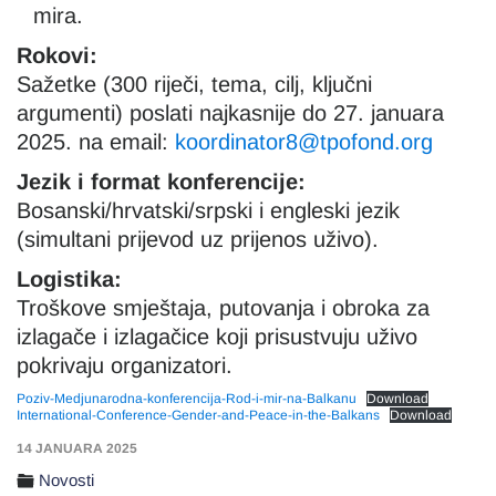
mira.
Rokovi:
Sažetke (300 riječi, tema, cilj, ključni
argumenti) poslati najkasnije do 27. januara
2025. na email:
koordinator8@tpofond.org
Jezik i format konferencije:
Bosanski/hrvatski/srpski i engleski jezik
(simultani prijevod uz prijenos uživo).
Logistika:
Troškove smještaja, putovanja i obroka za
izlagače i izlagačice koji prisustvuju uživo
pokrivaju organizatori.
Poziv-Medjunarodna-konferencija-Rod-i-mir-na-Balkanu
Download
International-Conference-Gender-and-Peace-in-the-Balkans
Download
14 JANUARA 2025
Novosti