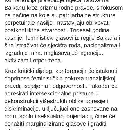
Konferencija preispituje utjecaj ratova na
Balkanu kroz prizmu rodne pravde, s fokusom
na načine na koje su patrijarhalne strukture
perpetuirale nasilje i nastavljaju oblikovati
postkonfliktne stvarnosti. Trideset godina
kasnije, feministički glasovi iz regije Balkana i
šire istraživat će sjecišta roda, nacionalizma i
izgradnje mira, naglašavajući agenciju,
aktivizam i otpor žena.
Kroz kritički dijalog, konferencija će istaknuti
doprinose feminističkih pokreta tranzicijskoj
pravdi, iscjeljenju i odgovornosti. Također će
adresirati intersekcionalne pristupe u
dekonstrukcii višestrukih oblika opresije i
diskriminacije, uključujući one zasnovane na
rodu, spolu i seksualnoj orijentaciji, čime će
osnažiti marginalizirane glasove i graditi