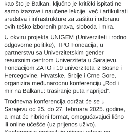
kao što je Balkan, ključno je kritički ispitati ne
samo izazove i naučene lekcije, već i artikulirati
sredstva i infrastrukture za zaštitu i odbranu
ovih teško izborenih prava, sloboda i mira.
U okviru projekta UNIGEM (Univerziteti i rodno
odgovorne politike), TPO Fondacija, u
partnerstvu sa Univerzitetskim gender
resursnim centrom Univerziteta u Sarajevu,
Fondacijom ZATO i 19 univerziteta iz Bosne i
Hercegovine, Hrvatske, Srbije i Crne Gore,
organizira međunarodnu konferenciju „Rod i
mir na Balkanu: trasiranje puta naprijed“.
Trodnevna konferencija održat će se u
Sarajevu od 25. do 27. februara 2025. godine,
a imat će hibridni format, omogućavajući lično
ili online učešće (uz prijenos uživo).