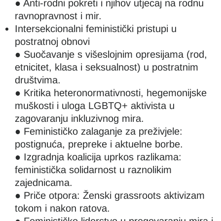
● Anti-rodni pokreti i njihov utjecaj na rodnu
ravnopravnost i mir.
Intersekcionalni feministički pristupi u
postratnoj obnovi
● Suočavanje s višeslojnim opresijama (rod,
etnicitet, klasa i seksualnost) u postratnim
društvima.
● Kritika heteronormativnosti, hegemonijske
muškosti i uloga LGBTQ+ aktivista u
zagovaranju inkluzivnog mira.
● Feminističko zalaganje za preživjele:
postignuća, prepreke i aktuelne borbe.
● Izgradnja koalicija uprkos razlikama:
feministička solidarnost u raznolikim
zajednicama.
● Priče otpora: Ženski grassroots aktivizam
tokom i nakon ratova.