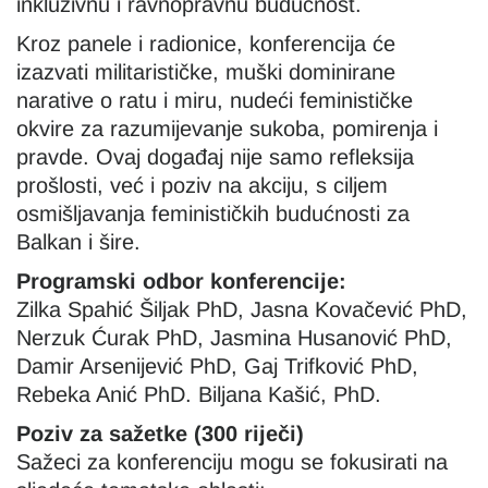
inkluzivnu i ravnopravnu budućnost.
Kroz panele i radionice, konferencija će
izazvati militarističke, muški dominirane
narative o ratu i miru, nudeći feminističke
okvire za razumijevanje sukoba, pomirenja i
pravde. Ovaj događaj nije samo refleksija
prošlosti, već i poziv na akciju, s ciljem
osmišljavanja feminističkih budućnosti za
Balkan i šire.
Programski odbor konferencije:
Zilka Spahić Šiljak PhD, Jasna Kovačević PhD,
Nerzuk Ćurak PhD, Jasmina Husanović PhD,
Damir Arsenijević PhD, Gaj Trifković PhD,
Rebeka Anić PhD. Biljana Kašić, PhD.
Poziv za sažetke (300 riječi)
Sažeci za konferenciju mogu se fokusirati na