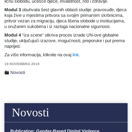
ličnu slobodu, učešće djece, invalidnost, rod i zdravlje.
Modul 3
obuhvata šest glavnih oblasti studije: pravosuđe, djeca
koja žive u mjestima pritvora sa svojim primarnim skrbnicima,
pritvor vezan za migraciju, djeca lišena slobode u institucijama,
u oružanim sukobima i iz razloga nacionalne sigurnosti.
Modul 4
“iza scene” otkriva proces izrade UN-ove globalne
studije, uključujući izazove, mogućnosti, preporuke i put prema
naprijed.
Za više informacija, kliknite na ovaj
link
.
19 NOVEMBRA 2019
Novosti
Novosti
Publication: Gender-Based Digital Violence