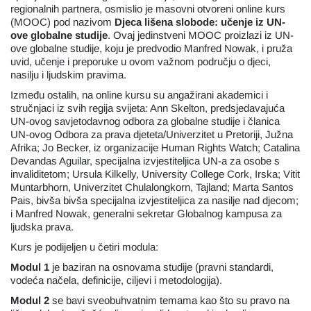
regionalnih partnera, osmislio je masovni otvoreni online kurs
(MOOC) pod nazivom
Djeca lišena slobode: učenje iz UN-
ove globalne studije
. Ovaj jedinstveni MOOC proizlazi iz UN-
ove globalne studije, koju je predvodio Manfred Nowak, i pruža
uvid, učenje i preporuke u ovom važnom području o djeci,
nasilju i ljudskim pravima.
Između ostalih, na online kursu su angažirani akademici i
stručnjaci iz svih regija svijeta: Ann Skelton, predsjedavajuća
UN-ovog savjetodavnog odbora za globalne studije i članica
UN-ovog Odbora za prava djeteta/Univerzitet u Pretoriji, Južna
Afrika; Jo Becker, iz organizacije Human Rights Watch; Catalina
Devandas Aguilar, specijalna izvjestiteljica UN-a za osobe s
invaliditetom; Ursula Kilkelly, University College Cork, Irska; Vitit
Muntarbhorn, Univerzitet Chulalongkorn, Tajland; Marta Santos
Pais, bivša bivša specijalna izvjestiteljica za nasilje nad djecom;
i Manfred Nowak, generalni sekretar Globalnog kampusa za
ljudska prava.
Kurs je podijeljen u četiri modula:
Modul 1
je baziran na osnovama studije (pravni standardi,
vodeća načela, definicije, ciljevi i metodologija).
Modul 2
se bavi sveobuhvatnim temama kao što su pravo na