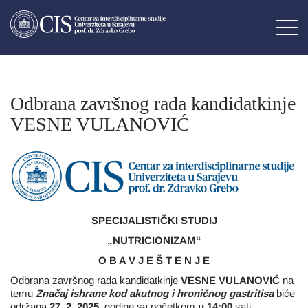
Odbrana završnog rada kandidatkinje
VESNE VULANOVIĆ
SPECIJALISTIČKI STUDIJ
„NUTRICIONIZAM“
O B A V J E Š T E N J E
Odbrana završnog rada kandidatkinje
VESNE VULANOVIĆ
na
temu
Značaj ishrane kod akutnog i hroničnog gastritisa
biće
održana
27
. 2. 2025.
godine sa početkom
u 14:00
sati.