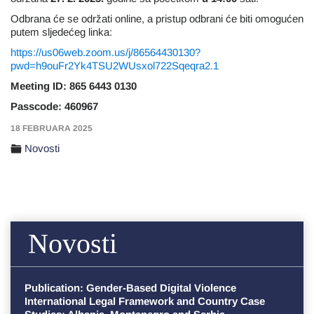
Odbrana će se održati online, a pristup odbrani će biti omogućen
putem sljedećeg linka:
https://us06web.zoom.us/j/86564430130?
pwd=h9ouFr2Yk4TSU2WUsxol722Sqeqra2.1
Meeting ID: 865 6443 0130
Passcode: 460967
18 FEBRUARA 2025
Novosti
Novosti
Publication: Gender-Based Digital Violence
International Legal Framework and Country Case