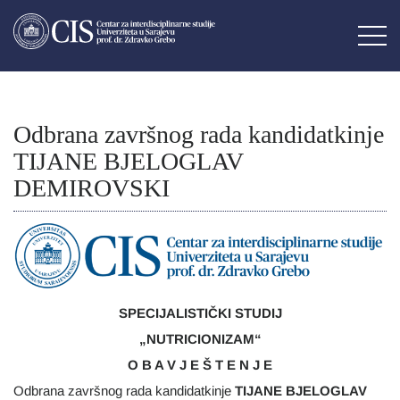
Odbrana završnog rada kandidatkinje
TIJANE BJELOGLAV
DEMIROVSKI
SPECIJALISTIČKI STUDIJ
„NUTRICIONIZAM“
O B A V J E Š T E N J E
Odbrana završnog rada kandidatkinje
TIJANE BJELOGLAV