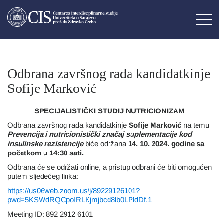
Odbrana završnog rada kandidatkinje
Sofije Marković
SPECIJALISTIČKI STUDIJ
NUTRICIONIZAM
Odbrana završnog rada kandidatkinje
Sofije Marković
na temu
Prevencija i nutricionistički značaj suplementacije kod
insulinske rezistencije
biće održana
14. 10. 2024. godine sa
početkom u 14:30 sati.
Odbrana će se održati online, a pristup odbrani će biti omogućen
putem sljedećeg linka:
https://us06web.zoom.us/j/89229126101?
pwd=5KSWdRQCpoIRLKjmjbcd8lb0LPldDf.1
Meeting ID: 892 2912 6101