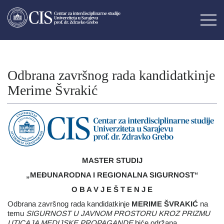
Odbrana završnog rada kandidatkinje
Merime Švrakić
MASTER STUDIJ
„MEĐUNARODNA I REGIONALNA SIGURNOST“
O B A V J E Š T E N J E
Odbrana završnog rada kandidatkinje
MERIME ŠVRAKIĆ
na
temu
SIGURNOST U JAVNOM PROSTORU KROZ PRIZMU
UTICAJA MEDIJSKE PROPAGANDE
biće održana