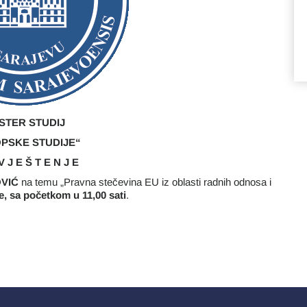
STER STUDIJ
PSKE STUDIJE“
V J E Š T E N J E
OVIĆ
na temu „Pravna stečevina EU iz oblasti radnih odnosa i
e, sa početkom u 11,00 sati
.