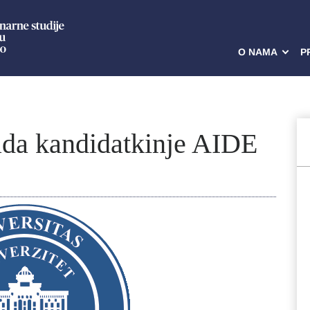
O NAMA
P
ada kandidatkinje AIDE