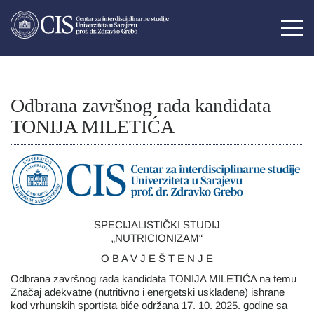
Odbrana završnog rada kandidata
TONIJA MILETIĆA
SPECIJALISTIČKI STUDIJ
„NUTRICIONIZAM“
O B A V J E Š T E N J E
Odbrana završnog rada kandidata TONIJA MILETIĆA na temu
Značaj adekvatne (nutritivno i energetski usklađene) ishrane
kod vrhunskih sportista biće održana 17. 10. 2025. godine sa