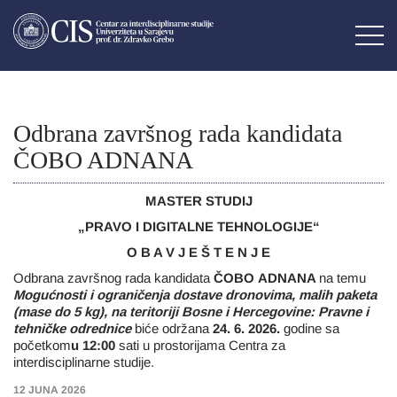
Odbrana završnog rada kandidata
ČOBO ADNANA
MASTER STUDIJ
„PRAVO I DIGITALNE TEHNOLOGIJE“
O B A V J E Š T E N J E
Odbrana završnog rada kandidata
ČOBO
ADNANA
na temu
Mogućnosti i ograničenja dostave dronovima, malih paketa
(mase do 5 kg), na teritoriji Bosne i Hercegovine: Pravne i
tehničke odrednice
biće održana
24. 6. 2026.
godine sa
početkom
u 12:00
sati u prostorijama Centra za
interdisciplinarne studije.
12 JUNA 2026