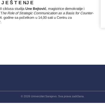
 J E Š T E NJ E
I ciklusa studija
Une Bejtović
, magistrice demokratije i
 T
he Role of Strategic Communication as a Basis for Counter-
4. godine sa početkom u 14,00 sati u Centru za
.
© 2026 Univerzitet Sarajevo. Sva prava zadržana.