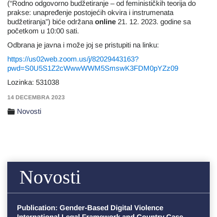
(“Rodno odgovorno budžetiranje – od feminističkih teorija do
prakse: unapređenje postojećih okvira i instrumenata
budžetiranja”) biće održana
online
21. 12. 2023. godine sa
početkom u 10:00 sati.
Odbrana je javna i može joj se pristupiti na linku:
https://us02web.zoom.us/j/82029443163?
pwd=S0U5S1Z2cWwwWWM5SmswK3FDM0pYZz09
Lozinka: 531038
14 DECEMBRA 2023
Novosti
Novosti
Publication: Gender-Based Digital Violence
International Legal Framework and Country Case