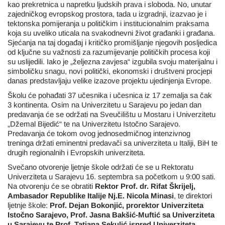
kao prekretnica u napretku ljudskih prava i sloboda. No, unutar
zajedničkog evropskog prostora, tada u izgradnji, izazvao je i
tektonska pomijeranja u političkim i institucionalnim praksama
koja su uveliko uticala na svakodnevni život građanki i građana.
Sjećanja na taj događaj i kritičko promišljanje njegovih posljedica
od ključne su važnosti za razumijevanje političkih procesa koji
su uslijedili. Iako je „željezna zavjesa“ izgubila svoju materijalnu i
simboličku snagu, novi politički, ekonomski i društveni procjepi
danas predstavljaju velike izazove projektu ujedinjenja Evrope.
Školu će pohađati 37 učesnika i učesnica iz 17 zemalja sa čak
3 kontinenta. Osim na Univerzitetu u Sarajevu po jedan dan
predavanja će se održati na Sveučilištu u Mostaru i Univerzitetu
„Džemal Bijedić“ te na Univerzitetu Istočno Sarajevo.
Predavanja će tokom ovog jednosedmičnog intenzivnog
treninga držati eminentni predavači sa univerziteta u Italiji, BiH te
drugih regionalnih i Evropskih univerziteta.
Svečano otvorenje ljetnje škole održati će se u Rektoratu
Univerziteta u Sarajevu 16. septembra sa početkom u 9:00 sati.
Na otvorenju će se obratiti
Rektor Prof. dr. Rifat Škrijelj,
Ambasador Republike Italije Nj.E. Nicola Minasi
, te direktori
ljetnje škole:
Prof. Dejan Bokonjić, prorektor Univerziteta
Istočno Sarajevo, Prof. Jasna Bakšić-Muftić sa Univerziteta
u Sarajevu te Prof. Tatjana Sekulić ispred Univerziteta