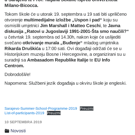
Milano-Bicocca.
Tokom škole će u utorak 19. septembra u 19 sati biti upriličeno
otvorenje
multimedijalne izložbe „Uspon i pad“
koju su
osmislili umjetnici
Jim Marshall i Matteo Ceschi
, te
Javna
diskusija „Ratovi u Jugoslaviji 1991-2001-Šta smo naučili?“
u četvrtak 19. septembra od 14.30h, nakon koje će uslijediti
svečano
otkrivanje murala „Buđenje“
mladog umjetnika
Rikarda Druškića
u 17:00 sati. Ovi događaji održati će se u
Historijskom muzeju Bosne i Hercegovine, a organizirani su u
suradnji sa
Ambasadom Republike Italije
te
EU Info
Centrom.
Dobrodošli/e!
Napomena: Službeni jezik događaja u okviru škole je engleski.
Sarajevo-Summer-School-Programme-2019
Preuzmi
List-of-participants-2019
Preuzmi
10 SEPTEMBRA 2019
Novosti