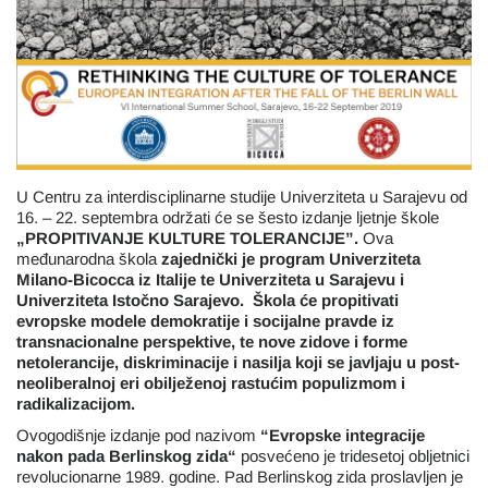
U Centru za interdisciplinarne studije Univerziteta u Sarajevu od
16. – 22. septembra održati će se šesto izdanje ljetnje škole
„PROPITIVANJE KULTURE TOLERANCIJE”.
Ova
međunarodna škola
zajednički je program Univerziteta
Milano-Bicocca iz Italije te Univerziteta u Sarajevu i
Univerziteta Istočno Sarajevo. Škola će propitivati
evropske modele demokratije i socijalne pravde iz
transnacionalne perspektive, te nove zidove i forme
netolerancije, diskriminacije i nasilja koji se javljaju u post-
neoliberalnoj eri obilježenoj rastućim populizmom i
radikalizacijom.
Ovogodišnje izdanje pod nazivom
“Evropske integracije
nakon pada Berlinskog zida“
posvećeno je tridesetoj obljetnici
revolucionarne 1989. godine. Pad Berlinskog zida proslavljen je