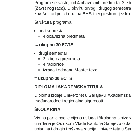
Program se sastoji od 4 obaveznih predmeta, 2 izb
(Završnog rada). U okviru prvog i drugog semestra
završni rad po izboru, na BHS ili engleskom jeziku.
Struktura programa:
prvi semestar:
4 obavezna predmeta
= ukupno 30 ECTS
drugi semestar:
2 izborna predmeta
4 radionice
izrada i odbrana Master teze
= ukupno 30 ECTS
DIPLOMA I AKADEMSKA TITULA
Diplomu izdaje Univerzitet u Sarajevu. Akademska t
međunarodne i regionalne sigurnosti.
ŠKOLARINA
Visina participacije cijena usluga i školarina Unive
utvrđena je Odlukom Vlade Kantona Sarajevo o davan
upisnina i drugih troškova studija Univerziteta u S