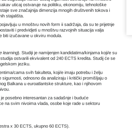
akav uticaj ostvaruje na politiku, ekonomiju, tehnološke
ostaje sve značajnija dimenzija mnogih društvenih tokova i
ih stajališta.
 pojavljuju u mnoštvu novih form ii sadržaja, da su te prijetnje
taviti i predvidjeti u mnoštvu razvojnih situacija valja
e biti izučavane u okviru modula.
e learning
). Studiji je namijenjen kandidatima/kinjama koji/e su
m studija ostvarili ekvivalent od 240 ECTS kredita. Studij će se
ngelskom jeziku.
ntima/cama svih fakulteta, koji/e imaju potrebu i želju
gurnosti, odnosno da analiziraju i kritički promišljaju o
dnog Balkana u euroatlantske strukture, kao i njihovom
ivou.
“ je posebno interesantan za sadašnje i buduće
ice na svim nivoima vlada, osobe koje rade u sektoru
emestra x 30 ECTS, ukupno 60 ECTS).