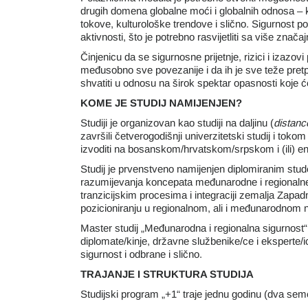
drugih domena globalne moći i globalnih odnosa – k
tokove, kulturološke trendove i slično. Sigurnost p
aktivnosti, što je potrebno rasvijetliti sa više značajn
Činjenicu da se sigurnosne prijetnje, rizici i izazovi
međusobno sve povezanije i da ih je sve teže pretpos
shvatiti u odnosu na širok spektar opasnosti koje ć
KOME JE STUDIJ NAMIJENJEN?
Studiji je organizovan kao studiji na daljinu (
distanc
završili četverogodišnji univerzitetski studij i toko
izvoditi na bosanskom/hrvatskom/srpskom i (ili) e
Studij je prvenstveno namijenjen diplomiranim stude
razumijevanja koncepata međunarodne i regionalne si
tranzicijskim procesima i integraciji zemalja Zapa
pozicioniranju u regionalnom, ali i međunarodnom n
Master studij „Međunarodna i regionalna sigurnost
diplomate/kinje, državne službenike/ce i eksperte/
sigurnost i odbrane i slično.
TRAJANJE I STRUKTURA STUDIJA
Studijski program „+1“ traje jednu godinu (dva s