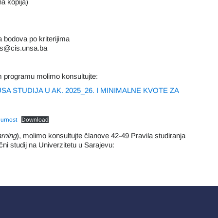
na kopija)
 bodova po kriterijima
 cis@cis.unsa.ba
m programu molimo konsultujte:
 STUDIJA U AK. 2025_26. I MINIMALNE KVOTE ZA
gurnost
Download
arning
), molimo konsultujte članove 42-49 Pravila studiranja
tručni studij na Univerzitetu u Sarajevu: