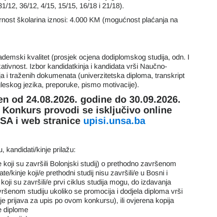
1/12, 36/12, 4/15, 15/15, 16/18 i 21/18).
nost školarina iznosi: 4.000 KM (mogućnost plaćanja na
akademski kvalitet (prosjek ocjena dodiplomskog studija, odn. I
ativnost. Izbor kandidatkinja i kandidata vrši Naučno-
ja i traženih dokumenata (univerzitetska diploma, transkript
leskog jezika, preporuke, pismo motivacije).
n od 24.08.2026. godine do 30.09.2026.
a Konkurs provodi se isključivo online
SA i web stranice
upisi.unsa.ba
u, kandidati/kinje prilažu:
 koji su završili Bolonjski studij) o prethodno završenom
e/kinje koji/e prethodni studij nisu završili/e u Bosni i
oji su završili/e prvi ciklus studija mogu, do izdavanja
vršenom studiju ukoliko se promocija i dodjela diploma vrši
 prijava za upis po ovom konkursu), ili ovjerena kopija
ne diplome