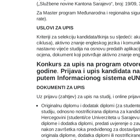
(„Službene novine Kantona Sarajevo“, broj: 19/09, 3
Za Master program Međunarodna i regionalna sigur
rate).
USLOVI ZA UPIS
Kriteriji za selekciju kandidata/tkinja su sljedeći: 
ciklusa), aktivno znanje engleskog jezika i komunik
nastavno vijeće studija na osnovu predatih aplikaci
ocjena, dokument koji potvrđuje aktivno znanje eng
Konkurs za upis na program otvore
godine
.
Prijava i upis kandidata n
putem Informacionog sistema eUN
DOKUMENTI ZA UPIS
Uz prijavu (zahtjev) za upis na studij, i online prijav
Originalnu diplomu i dodatak diplomi (za studente
studiju, odnosno nostrificirana diploma za kandidat
Hercegovini (studenti/ce Univerziteta u Sarajevu k
diplome i dodatka diplomi, predati uvjerenje o za
nakon završetka roka predviđenog za dostavljanje
originala diplome, dodatka diplomi ili nostrificira