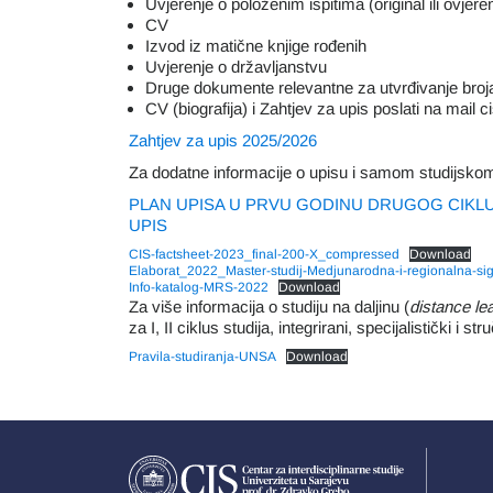
Uvjerenje o položenim ispitima (original ili ovjere
CV
Izvod iz matične knjige rođenih
Uvjerenje o državljanstvu
Druge dokumente relevantne za utvrđivanje broja
CV (biografija) i Zahtjev za upis poslati na mail
Zahtjev za upis 2025/2026
Za dodatne informacije o upisu i samom studijsko
PLAN UPISA U PRVU GODINU DRUGOG CIKLUSA
UPIS
CIS-factsheet-2023_final-200-X_compressed
Download
Elaborat_2022_Master-studij-Medjunarodna-i-regionalna-si
Info-katalog-MRS-2022
Download
Za više informacija o studiju na daljinu (
distance le
za I, II ciklus studija, integrirani, specijalistički i s
Pravila-studiranja-UNSA
Download