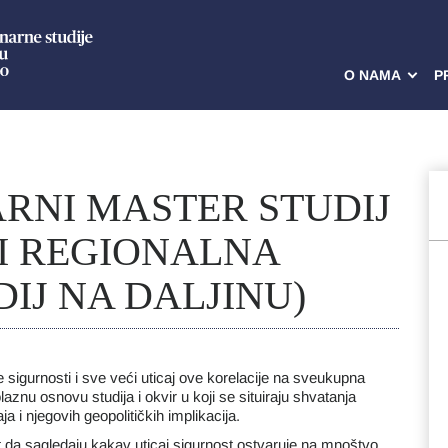
O NAMA
P
ARNI MASTER STUDIJ
I REGIONALNA
IJ NA DALJINU)
gurnosti i sve veći uticaj ove korelacije na sveukupna
nu osnovu studija i okvir u koji se situiraju shvatanja
a i njegovih geopolitičkih implikacija.
 da sagledaju kakav uticaj sigurnost ostvaruje na mnoštvo