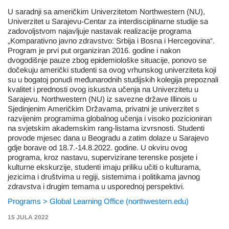
U saradnji sa američkim Univerzitetom Northwestern (NU),
Univerzitet u Sarajevu-Centar za interdisciplinarne studije sa
zadovoljstvom najavljuje nastavak realizacije programa
„Komparativno javno zdravstvo: Srbija i Bosna i Hercegovina“.
Program je prvi put organiziran 2016. godine i nakon
dvogodišnje pauze zbog epidemiološke situacije, ponovo se
dočekuju američki studenti sa ovog vrhunskog univerziteta koji
su u bogatoj ponudi međunarodnih studijskih kolegija prepoznali
kvalitet i prednosti ovog iskustva učenja na Univerzitetu u
Sarajevu. Northwestern (NU) iz savezne države Illinois u
Sjedinjenim Američkim Državama, privatni je univerzitet s
razvijenim programima globalnog učenja i visoko pozicioniran
na svjetskim akademskim rang-listama izvrsnosti. Studenti
provode mjesec dana u Beogradu a zatim dolaze u Sarajevo
gdje borave od 18.7.-14.8.2022. godine. U okviru ovog
programa, kroz nastavu, supervizirane terenske posjete i
kulturne ekskurzije, studenti imaju priliku učiti o kulturama,
jezicima i društvima u regiji, sistemima i politikama javnog
zdravstva i drugim temama u usporednoj perspektivi.
Programs > Global Learning Office (northwestern.edu)
15 JULA 2022