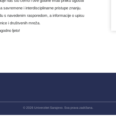
uje nas što ćemo i ove godine imati priliku ugostiti
a savremene i interdisciplinarne pristupe znanju.
ladu s navedenim rasporedom, a informacije o upisu
ice i društvenih mreža.
godno ljeto!
© 2026 Univerzitet Sarajevo. Sva prava zadržana.