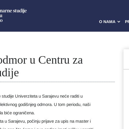
O NAMA
P
 odmor u Centru za
udije
studije Univerziteta u Sarajevu neće raditi u
lektivnog godišnjeg odmora. U tom periodu, naši
la biće ograničena.
 u Sarajevu, počinju prijave za upis na master i