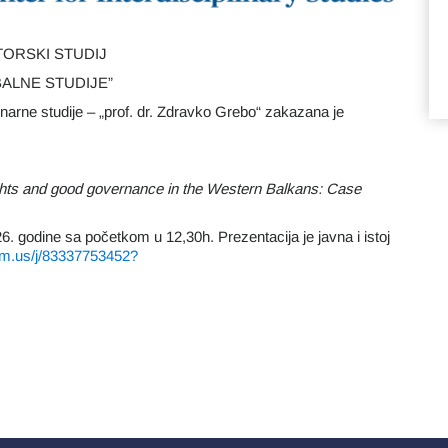
ORSKI STUDIJ
ALNE STUDIJE”
inarne studije – „prof. dr. Zdravko Grebo“ zakazana je
rights and good governance in the Western Balkans: Case
26. godine sa početkom u 12,30h. Prezentacija je javna i istoj
om.us/j/83337753452?