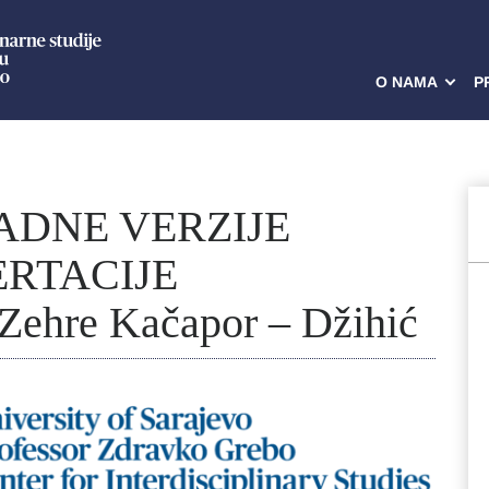
O NAMA
P
ADNE VERZIJE
RTACIJE
hre Kačapor – Džihić