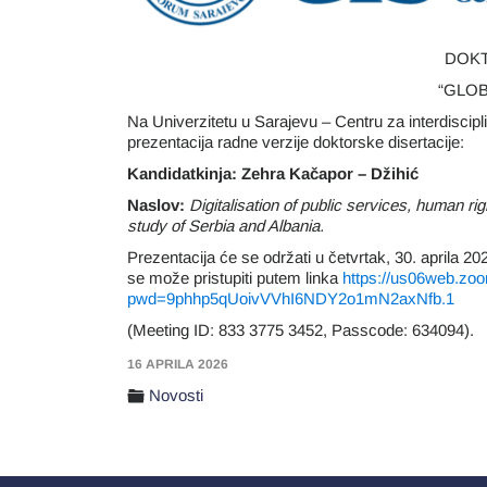
DOKT
“GLOB
Na Univerzitetu u Sarajevu – Centru za interdiscipl
prezentacija radne verzije doktorske disertacije:
Kandidatkinja: Zehra Kačapor – Džihić
Naslov:
Digitalisation of public services, human 
study of Serbia and Albania.
Prezentacija će se održati u četvrtak, 30. aprila 20
se može pristupiti putem linka
https://us06web.zo
pwd=9phhp5qUoivVVhI6NDY2o1mN2axNfb.1
(Meeting ID: 833 3775 3452, Passcode: 634094).
16 APRILA 2026
Novosti