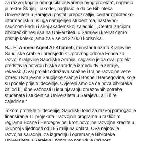
za razvoj koja je omogućila ostvarenje ovog projekta“, naglasio
je rektor Škrijelj. Također, naglasio je da će Biblioteka
Univerziteta u Sarajevu postati prepoznatljivi centar bibliotečko-
informacijskih usluga namijenjen studentima, nastavno-
naučnom kadru i široj akademskoj zajednici. „Centralizacijom
bibliotečkih resursa na Univerzitetu u Sarajevu kreirat ćemo
pristup kolekcijama za više od 22.000 korisnika“.
NJ. E.
Ahmed Aqeel Al-Khateeb
, ministar turizma Kraljevine
Saudijske Arabije i predsjednik Upravnog odbora Fonda za
razvoj Kraljevine Saudijske Arabije, naglasio je da ovaj projekt
predstavlja potvrdu bliske saradnje između dvije zemlje,
rekavši: „Ovaj projekt odražava snažne i trajne razvojne veze
između Kraljevine Saudijske Arabije i Bosne i Hercegovine, koje
su počele prije tri decenije. Uvjereni smo da će nova biblioteka
biti od ključne važnosti u ispunjavanju obrazovnih potreba
studenata i studentica Univerziteta u Sarajevu, ali i šire
zajednice.“
Tokom protekle tri decenije, Saudijski fond za razvoj pomogao je
finansiranje 11 projekata i razvojnih programa u različitim
regijama Bosne i Hercegovine, kroz povoljne razvojne kredite u
ukupnoj vrijednosti od 185 milijuna dolara. Ova najnovija
razvojna saradnja, za izgradnju i opremanje Biblioteke
Univerziteta u Sarajevu, ponovno potvrđuje važnost