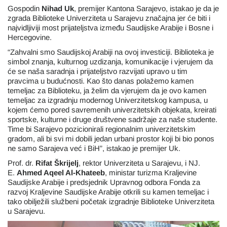
Gospodin
Nihad Uk
, premijer Kantona Sarajevo, istakao je da je
zgrada Biblioteke Univerziteta u Sarajevu značajna jer će biti i
najvidljiviji most prijateljstva između Saudijske Arabije i Bosne i
Hercegovine.
“Zahvalni smo Saudijskoj Arabiji na ovoj investiciji. Biblioteka je
simbol znanja, kulturnog uzdizanja, komunikacije i vjerujem da
će se naša saradnja i prijateljstvo razvijati upravo u tim
pravcima u budućnosti. Kao što danas polažemo kamen
temeljac za Biblioteku, ja želim da vjerujem da je ovo kamen
temeljac za izgradnju modernog Univerzitetskog kampusa, u
kojem ćemo pored savremenih univerzitetskih objekata, kreirati
sportske, kulturne i druge društvene sadržaje za naše studente.
Time bi Sarajevo pozicionirali regionalnim univerzitetskim
gradom, ali bi svi mi dobili jedan urbani prostor koji bi bio ponos
ne samo Sarajeva već i BiH”, istakao je premijer Uk.
Prof. dr.
Rifat Škrijelj
, rektor Univerziteta u Sarajevu, i NJ.
E.
Ahmed Aqeel Al-Khateeb
, ministar turizma Kraljevine
Saudijske Arabije i predsjednik Upravnog odbora Fonda za
razvoj Kraljevine Saudijske Arabije otkrili su kamen temeljac i
tako obilježili službeni početak izgradnje Biblioteke Univerziteta
u Sarajevu.