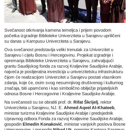
Svečanost otkrivanja kamena temeljca i prijem povodom
početka izgradnje Biblioteke Univerziteta u Sarajevu upriličeni
su danas u Kampusu Univerziteta u Sarajevu.
Ova svečanost predstavlja veliki trenutak za Univerzitet u
Sarajevu i cijelu Bosnu i Hercegovinu. Projekat izgradnje i
opremanja Biblioteke Univerziteta u Sarajevu, zahvaljujući
grantu Saudijskog fonda za razvoj Kraljevine Saudijske Arabije,
najveća je poslijeratna investicija u univerzitetsku infrastrukturu
čijom će realizacijom Univerzitet u Sarajevu postati vlasnikom
zdanja, koje će, osim svog nesumnjivog društvenog i kulturnog
značaja, biti upamćeno i kao simbolično obilježje prijateljskih
odnosa Bosne i Hercegovine i Kraljevine Saudijske Arabije.
Na svečanosti su se obratiti prof. dr.
Rifat
Š
krijelj
, rektor
Univerziteta u Sarajevu, NJ. E.
Ahmed Aqeel Al-Khateeb
,
ministar turizma Kraljevine Saudijske Arabije i predsjednik
Upravnog odbora Fonda za razvoj Kraljevine Saudijske Arabije,
gospodin
Elmedin Konakovi
ć
, ministar vanjskih poslova Bosne
i Hercegovine, i gospodin
Nihad Uk
, premijer Kantona Sarajevo.