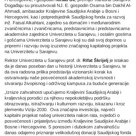
Događaju su prisustvovali NJ. E. gospodin Osama bin Dakhil Al-
Ahmadi, ambasador Kraljevine Saudijske Arabije u Bosni i
Hercegovini, kao i potpredsjednik Saudijskog fonda za razvoj
inž. Faisal Alkahtani, zajedno sa domaćim i međunarodnim
zvaničnicima i zvaničnicama, predstavnicima i predstavnicama
akademske zajednice Univerziteta u Sarajevu, i ostalim gostima
i gošćama Univerziteta u Sarajevu koji su dali svoj doprinos u
pripremi i razvoju ovog izuzetno značajnog kapitalnog projekta
na Univerzitetu u Sarajevu.
Rektor Univerziteta u Sarajevu prof. dr.
Rifat Škrijelj
je istakao
da je danas poseban dan u historiji Univerziteta u Sarajevu, te
da ova radosna prilika predstavlja vizionarski korak ka
ostvarivanju naše posvećenosti akademskoj izvrsnosti i
stvaranju živopisnog i održivog kampusa za buduće generacije.
„Izraze zahvalnosti upućujemo Kraljevini Saudijskoj Arabiji i
kraljevskoj porodici za njihovu nepokolebljivu podršku
obrazovanju, istraživanju i kulturnom razvoju, iskazanu i kroz
plemenitu Viziju 2030. Ova značajna investicija, najveći
kapitalni projekat našeg univerziteta nakon rata, svjedoči o
posvećenosti i prijateljstvu između Kraljevine Saudijske Arabije i
Bosne i Hercegovine. S ponosom i dubokom zahvalnošću
danas odajemo priznanje velikodušnoj donaciji Saudijskog fonda