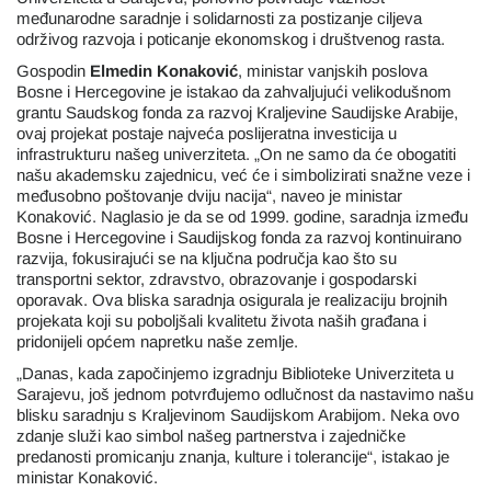
međunarodne saradnje i solidarnosti za postizanje ciljeva
održivog razvoja i poticanje ekonomskog i društvenog rasta.
Gospodin
Elmedin Konakovi
ć
, ministar vanjskih poslova
Bosne i Hercegovine je istakao da zahvaljujući velikodušnom
grantu Saudskog fonda za razvoj Kraljevine Saudijske Arabije,
ovaj projekat postaje najveća poslijeratna investicija u
infrastrukturu našeg univerziteta. „On ne samo da će obogatiti
našu akademsku zajednicu, već će i simbolizirati snažne veze i
međusobno poštovanje dviju nacija“, naveo je ministar
Konaković. Naglasio je da se od 1999. godine, saradnja između
Bosne i Hercegovine i Saudijskog fonda za razvoj kontinuirano
razvija, fokusirajući se na ključna područja kao što su
transportni sektor, zdravstvo, obrazovanje i gospodarski
oporavak. Ova bliska saradnja osigurala je realizaciju brojnih
projekata koji su poboljšali kvalitetu života naših građana i
pridonijeli općem napretku naše zemlje.
„Danas, kada započinjemo izgradnju Biblioteke Univerziteta u
Sarajevu, još jednom potvrđujemo odlučnost da nastavimo našu
blisku saradnju s Kraljevinom Saudijskom Arabijom. Neka ovo
zdanje služi kao simbol našeg partnerstva i zajedničke
predanosti promicanju znanja, kulture i tolerancije“, istakao je
ministar Konaković.