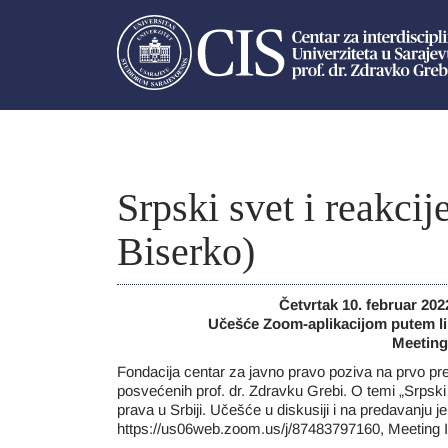
Srpski svet i reakcij
Biserko)
Četvrtak 10. februar 202
Učešće Zoom-aplikacijom putem li
Meeting
Fondacija centar za javno pravo poziva na prvo pre
posvećenih prof. dr. Zdravku Grebi. O temi „Srpski
prava u Srbiji. Učešće u diskusiji i na predavanju 
https://us06web.zoom.us/j/87483797160, Meeting I