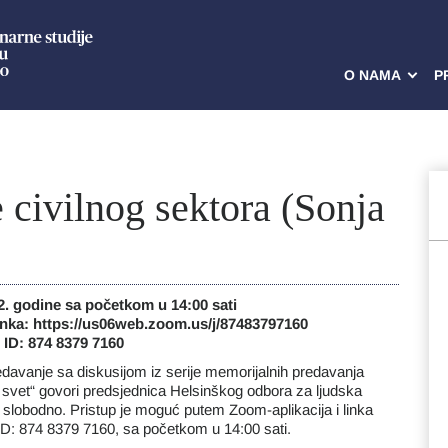
O NAMA
P
e civilnog sektora (Sonja
2. godine sa početkom u 14:00 sati
nka: https://us06web.zoom.us/j/87483797160
 ID: 874 8379 7160
davanje sa diskusijom iz serije memorijalnih predavanja
 svet“ govori predsjednica Helsinškog odbora za ljudska
je slobodno. Pristup je moguć putem Zoom-aplikacija i linka
D: 874 8379 7160, sa početkom u 14:00 sati.