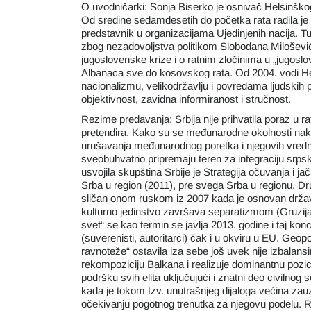
O uvodničarki: Sonja Biserko je osnivač Helsinškog 
Od sredine sedamdesetih do početka rata radila je 
predstavnik u organizacijama Ujedinjenih nacija. Tu
zbog nezadovoljstva politikom Slobodana Miloševića
jugoslovenske krize i o ratnim zločinima u „jugoslo
Albanaca sve do kosovskog rata. Od 2004. vodi Hels
nacionalizmu, velikodržavlju i povredama ljudskih pra
objektivnost, zavidna informiranost i stručnost.
Rezime predavanja: Srbija nije prihvatila poraz u ra
pretendira. Kako su se međunarodne okolnosti na
urušavanja međunarodnog poretka i njegovih vredno
sveobuhvatno pripremaju teren za integraciju srps
usvojila skupština Srbije je Strategija očuvanja i j
Srba u region (2011), pre svega Srba u regionu. D
sličan onom ruskom iz 2007 kada je osnovan državn
kulturno jedinstvo završava separatizmom (Gruzija 
svet“ se kao termin se javlja 2013. godine i taj k
(suverenisti, autoritarci) čak i u okviru u EU. Geopo
ravnoteže“ ostavila iza sebe još uvek nije izbalan
rekompoziciju Balkana i realizuje dominantnu pozic
podršku svih elita uključujući i znatni deo civiln
kada je tokom tzv. unutrašnjeg dijaloga većina zau
očekivanju pogotnog trenutka za njegovu podelu. 