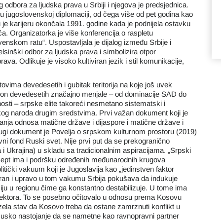
odbora za ljudska prava u Srbiji i njegova je predsjednica.
u jugoslovenskoj diplomaciji, od čega više od pet godina kao
 je karijeru okončala 1991. godine kada je podnijela ostavku
. Organizatorka je više konferencija o raspletu
venskom ratu“. Uspostavljala je dijalog između Srbije i
inški odbor za ljudska prava i simbolizira otpor
va. Odlikuje je visoko kultiviran jezik i stil komunikacije,
tovima devedesetih i gubitak teritorija na koje još uvek
kon devedesetih značajno menjale – od dominacije SAD do
sti – srpske elite takoreći nesmetano sistematski i
kog naroda drugim sredstvima. Prvi važan dokument koji je
ačanja odnosa matične države i dijaspore i matične države i
rugi dokument je Povelja o srpskom kulturnom prostoru (2019)
i fond Ruski svet. Nije prvi put da se prekogranično
i Ukrajina) u skladu sa tradicionalnim aspiracijama. „Srpski
oncept ima i podršku određenih međunarodnih krugova
litički vakuum koji je Jugoslavija kao „jedinstven faktor
siran i upravo u tom vakumu Srbija pokušava da indukuje
iju u regionu čime ga konstantno destabilizuje. U tome ima
og sektora. To se posebno očitovalo u odnosu prema Kosovu
zela stav da Kosovo treba da ostane zamrznuti konflikt u
Rusko nastojanje da se nametne kao ravnopravni partner