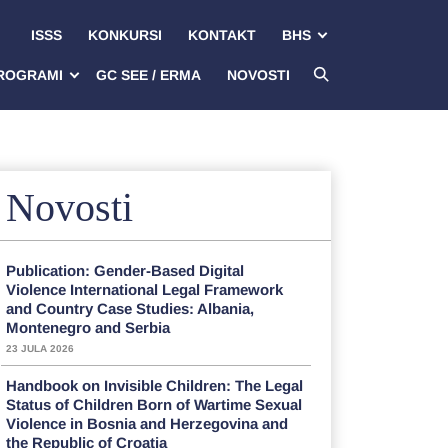
ISSS
KONKURSI
KONTAKT
BHS
ROGRAMI
GC SEE / ERMA
NOVOSTI
Novosti
Publication: Gender-Based Digital
Violence International Legal Framework
and Country Case Studies: Albania,
Montenegro and Serbia
23 JULA 2026
Handbook on Invisible Children: The Legal
Status of Children Born of Wartime Sexual
Violence in Bosnia and Herzegovina and
the Republic of Croatia