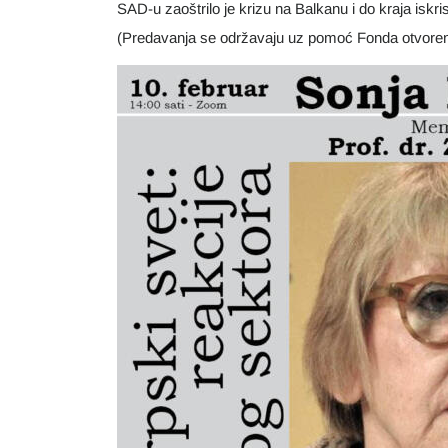
SAD-u zaoštrilo je krizu na Balkanu i do kraja iskrista
(Predavanja se održavaju uz pomoć Fonda otvoren