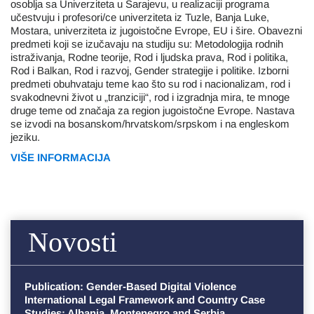
osoblja sa Univerziteta u Sarajevu, u realizaciji programa
učestvuju i profesori/ce univerziteta iz Tuzle, Banja Luke,
Mostara, univerziteta iz jugoistočne Evrope, EU i šire. Obavezni
predmeti koji se izučavaju na studiju su: Metodologija rodnih
istraživanja, Rodne teorije, Rod i ljudska prava, Rod i politika,
Rod i Balkan, Rod i razvoj, Gender strategije i politike. Izborni
predmeti obuhvataju teme kao što su rod i nacionalizam, rod i
svakodnevni život u „tranziciji“, rod i izgradnja mira, te mnoge
druge teme od značaja za region jugoistočne Evrope. Nastava
se izvodi na bosanskom/hrvatskom/srpskom i na engleskom
jeziku.
VIŠE INFORMACIJA
Novosti
Publication: Gender-Based Digital Violence
International Legal Framework and Country Case
Studies: Albania, Montenegro and Serbia