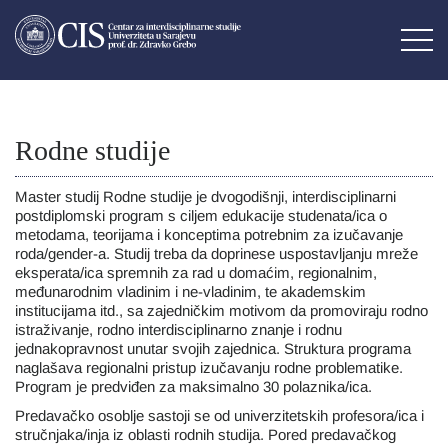
Rodne studije
Master studij Rodne studije je dvogodišnji, interdisciplinarni
postdiplomski program s ciljem edukacije studenata/ica o
metodama, teorijama i konceptima potrebnim za izučavanje
roda/gender-a. Studij treba da doprinese uspostavljanju mreže
eksperata/ica spremnih za rad u domaćim, regionalnim,
međunarodnim vladinim i ne-vladinim, te akademskim
institucijama itd., sa zajedničkim motivom da promoviraju rodno
istraživanje, rodno interdisciplinarno znanje i rodnu
jednakopravnost unutar svojih zajednica. Struktura programa
naglašava regionalni pristup izučavanju rodne problematike.
Program je predviđen za maksimalno 30 polaznika/ica.
Predavačko osoblje sastoji se od univerzitetskih profesora/ica i
stručnjaka/inja iz oblasti rodnih studija. Pored predavačkog