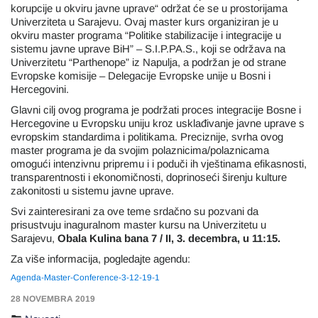
korupcije u okviru javne uprave“ održat će se u prostorijama
Univerziteta u Sarajevu. Ovaj master kurs organiziran je u
okviru master programa “Politike stabilizacije i integracije u
sistemu javne uprave BiH” – S.I.P.PA.S., koji se održava na
Univerzitetu “Parthenope” iz Napulja, a podržan je od strane
Evropske komisije – Delegacije Evropske unije u Bosni i
Hercegovini.
Glavni cilj ovog programa je podržati proces integracije Bosne i
Hercegovine u Evropsku uniju kroz usklađivanje javne uprave s
evropskim standardima i politikama. Preciznije, svrha ovog
master programa je da svojim polaznicima/polaznicama
omogući intenzivnu pripremu i i poduči ih vještinama efikasnosti,
transparentnosti i ekonomičnosti, doprinoseći širenju kulture
zakonitosti u sistemu javne uprave.
Svi zainteresirani za ove teme srdačno su pozvani da
prisustvuju inaguralnom master kursu na Univerzitetu u
Sarajevu,
Obala Kulina bana 7 / II, 3. decembra, u 11:15.
Za više informacija, pogledajte agendu:
Agenda-Master-Conference-3-12-19-1
28 NOVEMBRA 2019