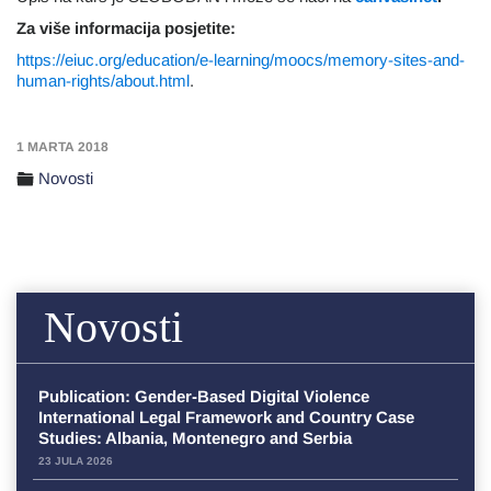
Za više informacija posjetite:
https://eiuc.org/education/e-learning/moocs/memory-sites-and-
human-rights/about.html
.
1 MARTA 2018
Novosti
Novosti
Publication: Gender-Based Digital Violence
International Legal Framework and Country Case
Studies: Albania, Montenegro and Serbia
23 JULA 2026