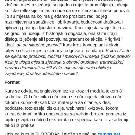
zločina, mjesta sjećanja su ujedno i mjesta promišljanja, učenja,
kritičke refleksije i mjesta nade da se slični zločini neće ponoviti.
To su mjesta na kojima gledamo prošlost, radi boljeg
razumijevanja sadašnjice i oblikovanja budućnosti društava i
njihovog pristupa ljudskim pravima. Kao „mjesta savjesti“ koja
se gradi na učenju iz historijskih događaja, ona stimuliraju
dijalog, izlječenje ali i pozvaju na građanske akcije. Prigrlivši
ideal „
da se nikad ne ponovi!“
kurs kroz konceptualni okvir,
ciljeve i dizajn mjesta sjećanja odgovara na pitanja:
Kako i Zašto
se sjećamo prošlosti, zločina i masovnih kršenja ljudskih prava?
Koja je uloga mjesta sjećanja u obnovi društava, tranzicijskoj
pravdi i demokratizaciji? Kako mjesta sjećanja oblikuju
zajednice, društva, identitete i nacije?
Format
Kurs se odvija na engleskom jeziku kroz tri modula tokom 8
sedmica. Od učesnika i učesnica se očekuje da aktivno uče
tokom ukupno 40 sati kroz materijale za čitanje, videa,
podkaste, foto-eseje, diskusije, webinare i kvizove. Tokom
kursa će imati priliku upoznati se sa velikim brojem primjera iz
cijelog svijeta i učiti od eksperata i ekspertica kako iz akademije
tako i iz prakse.
Upis na kurs je SLOBODAN i može se naći na
canvas.net
.