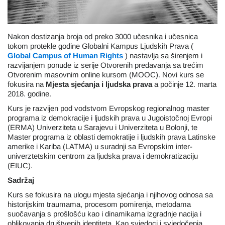
Nakon dostizanja broja od preko 3000 učesnika i učesnica
tokom protekle godine Globalni Kampus Ljudskih Prava (
Global Campus of Human Rights
) nastavlja sa širenjem i
razvijanjem ponude iz serije Otvorenih predavanja sa trećim
Otvorenim masovnim online kursom (MOOC). Novi kurs se
fokusira na
Mjesta sjećanja i ljudska prava
a počinje 12. marta
2018. godine.
Kurs je razvijen pod vodstvom Evropskog regionalnog master
programa iz demokracije i ljudskih prava u Jugoistočnoj Evropi
(ERMA) Univerziteta u Sarajevu i Univerziteta u Bolonji, te
Master programa iz oblasti demokratije i ljudskih prava Latinske
amerike i Kariba (LATMA) u suradnji sa Evropskim inter-
univerztetskim centrom za ljudska prava i demokratizaciju
(EIUC).
Sadržaj
Kurs se fokusira na ulogu mjesta sjećanja i njihovog odnosa sa
historijskim traumama, procesom pomirenja, metodama
suočavanja s prošlošću kao i dinamikama izgradnje nacija i
oblikovanja društvenih identiteta. Kao svjedoci i svjedočenja