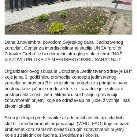
Dana 3.novembra, povodom Svjetskog dana „Jedinstvenog
zdravlja“, Centar za interdisciplinarne studije UNSA “prof.dr.
Zdravko Grebo” je bio domaćin okruglog stola o temi: “NAŠI
IZAZOVI I PRILIKE ZA MEĐUSEKTORSKU SARADNJU“.
Organizator ovog skupa je Udruženje „Jedinstveno zdravlje BH“
koje je na 6. godišnjicu promocije koncepta jedinstvenog
zdravlja na prostoru BiH ukazalo na potrebu za primjenu ovog
pristupa kroz jačanje međusektorske saradnje jer izolovani
pristupi i aktivnosti nisu efikasni u suzbijanju i prevenciji
zdravstvenih prijetnji koje se odražavaju na ljude, životinje i naš
životni okoliš.
Skup je okupio predstavnike akademskih institucija, vladinih
službi i međunarodnih organizacija (WHO, FAO) koje se bave
problematikom zaraznih bolesti i drugih zdravstvenih prijetnji
koje su zajedničke ljudima, životinjama i okolišu.