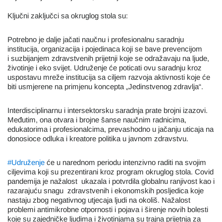
Ključni zaključci sa okruglog stola su:
Potrebno je dalje jačati naučnu i profesionalnu saradnju
institucija, organizacija i pojedinaca koji se bave prevencijom
i suzbijanjem zdravstvenih prijetnji koje se odražavaju na ljude,
životinje i eko svijet. Udruženje će poticati ovu saradnju kroz
uspostavu mreže institucija sa ciljem razvoja aktivnosti koje će
biti usmjerene na primjenu koncepta „Jedinstvenog zdravlja“.
Interdisciplinarnu i intersektorsku saradnja prate brojni izazovi.
Međutim, ona otvara i brojne šanse naučnim radnicima,
edukatorima i profesionalcima, prevashodno u jačanju uticaja na
donosioce odluka i kreatore politika u javnom zdravstvu.
#Udruženje
će u narednom periodu intenzivno raditi na svojim
ciljevima koji su prezentirani kroz program okruglog stola. Covid
pandemija je nažalost ukazala i potvrdila globalnu ranjivost kao i
razarajuću snagu zdravstvenih i ekonomskih posljedica koje
nastaju zbog negativnog utjecaja ljudi na okoliš. Nažalost
problemi antimikrobne otpornosti i pojava i širenje novih bolesti
koje su zajedničke ljudima i životinjama su trajna prijetnja za