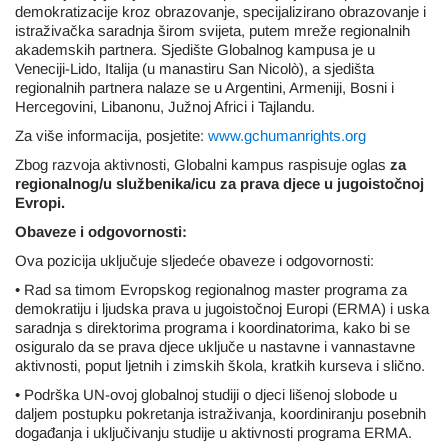
demokratizacije kroz obrazovanje, specijalizirano obrazovanje i
istraživačka saradnja širom svijeta, putem mreže regionalnih
akademskih partnera. Sjedište Globalnog kampusa je u
Veneciji-Lido, Italija (u manastiru San Nicolò), a sjedišta
regionalnih partnera nalaze se u Argentini, Armeniji, Bosni i
Hercegovini, Libanonu, Južnoj Africi i Tajlandu.
Za više informacija, posjetite:
www.gchumanrights.org
Zbog razvoja aktivnosti, Globalni kampus raspisuje oglas
za
regionalnog/u službenika/icu za prava djece u jugoistočnoj
Evropi.
Obaveze i odgovornosti:
Ova pozicija uključuje sljedeće obaveze i odgovornosti:
• Rad sa timom Evropskog regionalnog master programa za
demokratiju i ljudska prava u jugoistočnoj Europi (ERMA) i uska
saradnja s direktorima programa i koordinatorima, kako bi se
osiguralo da se prava djece uključe u nastavne i vannastavne
aktivnosti, poput ljetnih i zimskih škola, kratkih kurseva i slično.
• Podrška UN-ovoj globalnoj studiji o djeci lišenoj slobode u
daljem postupku pokretanja istraživanja, koordiniranju posebnih
događanja i uključivanju studije u aktivnosti programa ERMA.