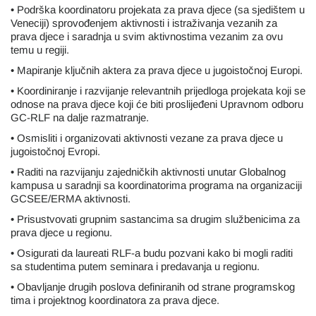
• Podrška koordinatoru projekata za prava djece (sa sjedištem u
Veneciji) sprovođenjem aktivnosti i istraživanja vezanih za
prava djece i saradnja u svim aktivnostima vezanim za ovu
temu u regiji.
• Mapiranje ključnih aktera za prava djece u jugoistočnoj Europi.
• Koordiniranje i razvijanje relevantnih prijedloga projekata koji se
odnose na prava djece koji će biti proslijeđeni Upravnom odboru
GC-RLF na dalje razmatranje.
• Osmisliti i organizovati aktivnosti vezane za prava djece u
jugoistočnoj Evropi.
• Raditi na razvijanju zajedničkih aktivnosti unutar Globalnog
kampusa u saradnji sa koordinatorima programa na organizaciji
GCSEE/ERMA aktivnosti.
• Prisustvovati grupnim sastancima sa drugim službenicima za
prava djece u regionu.
• Osigurati da laureati RLF-a budu pozvani kako bi mogli raditi
sa studentima putem seminara i predavanja u regionu.
• Obavljanje drugih poslova definiranih od strane programskog
tima i projektnog koordinatora za prava djece.