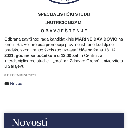
SPECIJALISTIČKI STUDIJ
„NUTRICIONIZAM“
O B A V J E Š T E N J E
Odbrana završnog rada kandidatkinje
MARINE DAVIDOVIĆ
na
temu „Razvoj metoda promocije pravilne ishrane kod djece
predškolskog i ranog školskog uzrasta“ biće održana
13. 12.
2021. godine sa početkom u 12,00 sati
u Centru za
interdisciplinarne studije – „prof. dr. Zdravko Grebo“ Univerziteta
u Sarajevu.
8 DECEMBRA 2021
Novosti
Novosti