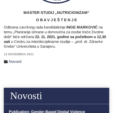
MASTER STUDIJ „NUTRICIONIZAM“
O B A V J E Š T E N J E
Odbrana završnog rada kandidatkinje
INGE MARKOVIĆ
na
temu „Planiranje ishrane u domovima za osobe treće životne
dobi“ biće održana
22. 11. 2021. godine sa početkom u 12,30
sati
u Centru za interdisciplinarne studije – „prof. dr. Zdravko
Grebo“ Univerziteta u Sarajevu.
12 NOVEMBRA 2021
Novosti
Novosti
Publication: Gender-Based Digital Violence