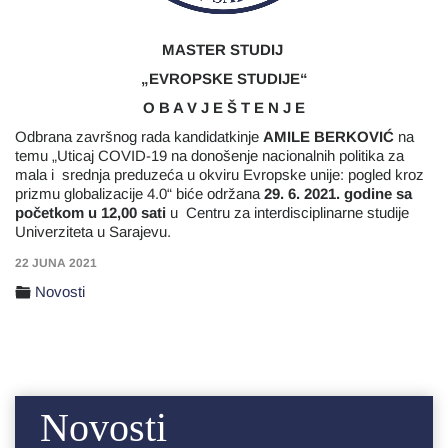
MASTER STUDIJ
„EVROPSKE STUDIJE“
O B A V J E Š T E N J E
Odbrana završnog rada kandidatkinje
AMILE BERKOVIĆ
na
temu
„Uticaj COVID-19 na donošenje nacionalnih politika za
mala i srednja preduzeća u okviru Evropske unije: pogled kroz
prizmu globalizacije 4.0“ biće održana
29. 6. 2021. godine sa
početkom u 12,00 sati
u Centru za interdisciplinarne studije
Univerziteta u Sarajevu.
22 JUNA 2021
Novosti
Novosti