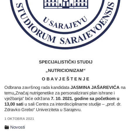
SPECIJALISTIČKI STUDIJ
„NUTRICIONIZAM“
O B A V J E Š T E N J E
Odbrana završnog rada kandidata
JASMINA JAŠAREVIĆA
na
temu„Značaj nutrigenetike za personalizirani plan ishrane i
vježbanja“ biće održana
7
. 10. 2021. godine sa početkom u
13,00 sati
u sali Centra za interdisciplinarne studije – „prof. dr.
Zdravko Grebo“ Univerziteta u Sarajevu.
1 OKTOBRA 2021
Novosti