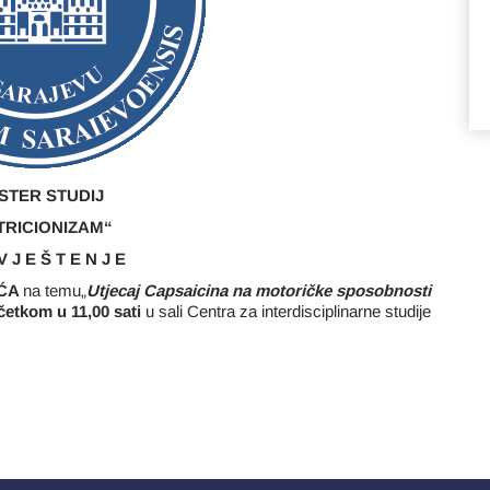
STER STUDIJ
TRICIONIZAM“
V J E Š T E N J E
ĆA
na temu„
Utjecaj Capsaicina na motoričke sposobnosti
četkom u 11,00 sati
u sali Centra za interdisciplinarne studije