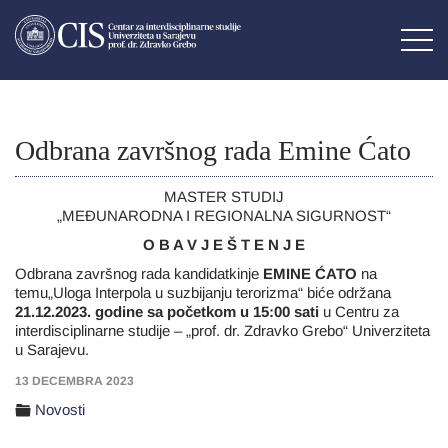
Odbrana završnog rada Emine Ćato
MASTER STUDIJ
„MEĐUNARODNA I REGIONALNA SIGURNOST“
O B A V J E Š T E N J E
Odbrana završnog rada kandidatkinje
EMINE ĆATO
na
temu„Uloga Interpola u suzbijanju terorizma“ biće održana
21.12.2023. godine sa početkom u 15:00 sati
u Centru za
interdisciplinarne studije – „prof. dr. Zdravko Grebo“ Univerziteta
u Sarajevu.
13 DECEMBRA 2023
Novosti