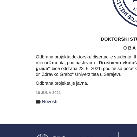
DOKTORSKI ST
O B A 
Odbrana projekta doktorske disertacije studenta III
menadžmenta, pod naslovom
„
Društveno-ekološk
grada
“
biće održana 23. 6. 2021. godine sa početkom
dr. Zdravko Grebo“ Univerziteta u Sarajevu.
Odbrana projekta je javna.
16 JUNA 2021
Novosti