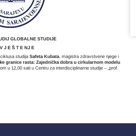
UDIJ GLOBALNE STUDIJE
V J E Š T E NJ E
 ciklusa studija
Safeta Kubata
, magistra zdravstvene njege i
e granice rasta: Zajednička dobra u cirkularnom modelu
 u 12,00 sati u Centru za interdisciplinarne studije – „prof.