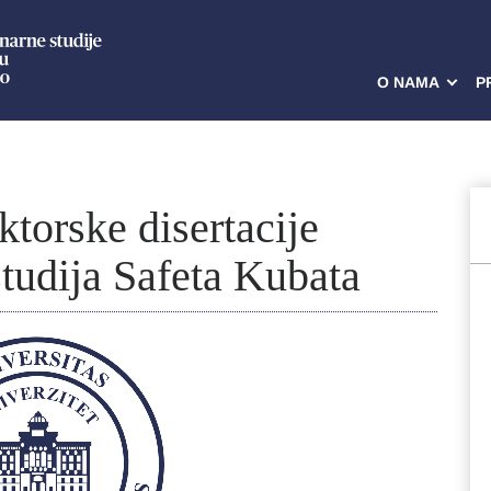
O NAMA
P
torske disertacije
studija Safeta Kubata