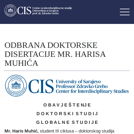
ODBRANA DOKTORSKE
DISERTACIJE MR. HARISA
MUHIĆA
O B A V J E Š T E NJ E
D O K T O R S K I S T U D I J
G L O B A L N E S T U D I J E
Mr. Haris Muhić,
student III ciklusa – doktorskog studija