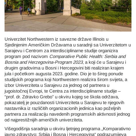
Univerzitet Northwestern iz savezne države Illinois u
Sjedinjenim Američkim Državama u saradnji sa Univerzitetom u
Sarajevu i Centrom za interdisciplinarne studije organizira
program pod nazivom
Comparative Public Health: Serbia and
Bosnia and Herzegovina-Program 2023
, a koji će u Sarajevu i
drugim gradovima u Bosni i Hercegovini biti realiziran krajem
jula i početkom augusta 2023. godine. Dio je to šireg ponude
studijskih programa koji Northwestern realizira širom svijeta, a
izbor Univerziteta u Sarajevu za jednog od partnera u
jugoistočnoj Evropi, te Centra za interdisciplinarne studije –
“prof. dr. Zdravko Grebo” u okviru kojeg se škola održava,
pokazatelj je pouzdanosti Univerziteta u Sarajevu te njegovih
nastavnika iz različitih organizacionih jedinica kao poželjnih
partnera za realizaciju navedenih programskih aktivnosti jednog
od najprestižnijih američkih univerziteta.
Višegodišnja saradnja u okviru ljetnjeg programa „Komparativno
javno zdravstvo: Srbija i Bosna i Hercegovina“ podrazumijeva