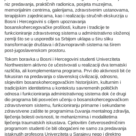
niz predavanja, praktičnih radionica, posjeta muzejima,
memorijalnim centrima, galerijama, zdravstvenim ustanovama,
terapijskim zajednicama, kao i realizaciju stručnih ekskurzija u
Bosni i Hercegovini s ciljem upoznavanja
bosanskohercegovačke prošlosti, kulture i tradicije te
funkcioniranje zdravstvenog sistema u administrativno složenoj
zemlji što se u usporedbi sa Srbijom uklapa u širu sliku
transformacije društava i državnopravnih sistema na širem
post-jugoslavenskom prostoru.
Tokom boravka u Bosni i Hercegovini studenti Univerziteta
Northwestern aktivno će učestvovati u realizaciji dva tematski
različita, ali komplementarna programa. Prvi dio aktivnosti bit će
fokusiran na predavanja o slavenskoj civilizaciji, odnosno,
slojevitim bosanskohercegovačkim historijskim, kulturnim i
tradicijskim identitetima u kontekstu savremenih političkih
odnosa i funkcioniranja administrativnog sistema dok će drugi
dio programa biti posvećen učenju o bosanskohercegovačkom
zdravstvenom sistemu, funkcioniranju primarne i sekundarne
zdravstvene zaštite te programima čuvanja mentalnog zdravlja,
liječenja bolesti ovisnosti, te mehanizmima i modalitetima
liječenja traumatskih iskustava. Cjelovitim četverosedmičnim
programom studenti će biti obogaćeni ne samo za predavanja
istaknutih profesora Univerziteta u Sarajevu nego i direktno