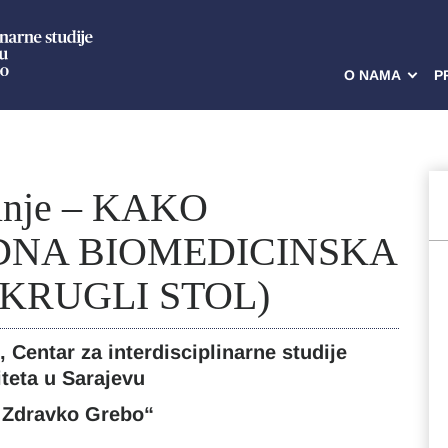
O NAMA
P
tinje – KAKO
DNA BIOMEDICINSKA
OKRUGLI STOL)
 Centar za interdisciplinarne studije
iteta u Sarajevu
. Zdravko Grebo“