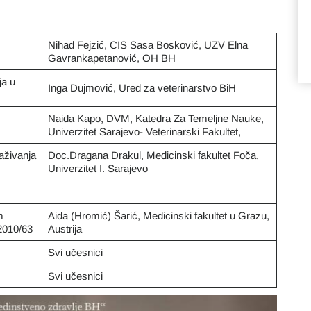
Nihad Fejzić, CIS Sasa Bosković, UZV Elna
Gavrankapetanović, OH BH
ja u
Inga Dujmović, Ured za veterinarstvo BiH
Naida Kapo, DVM, Katedra Za Temeljne Nauke,
Univerzitet Sarajevo- Veterinarski Fakultet,
aživanja
Doc.Dragana Drakul, Medicinski fakultet Foča,
Univerzitet I. Sarajevo
m
Aida (Hromić) Šarić, Medicinski fakultet u Grazu,
2010/63
Austrija
Svi učesnici
Svi učesnici