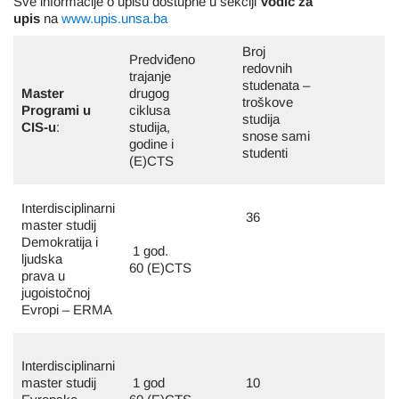
Sve informacije o upisu dostupne u sekciji
Vodič za
upis
na
www.upis.unsa.ba
Broj
Predviđeno
redovnih
trajanje
studenata –
Master
drugog
troškove
Programi u
ciklusa
studija
CIS-u
:
studija,
snose sami
godine i
studenti
(E)CTS
Interdisciplinarni
36
master studij
Demokratija i
1 god.
ljudska
60 (E)CTS
prava u
jugoistočnoj
Evropi – ERMA
Interdisciplinarni
master studij
1 god
10