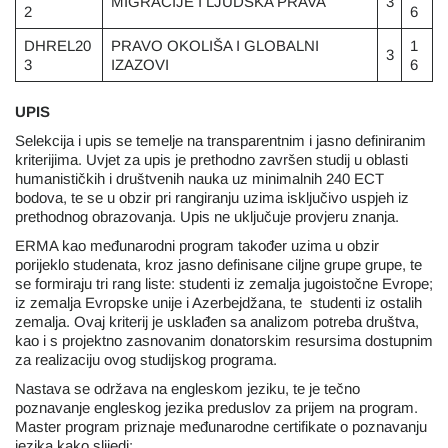
MIGRACIJE I LJUDSKA PRAVA
3
2
6
DHREL20
PRAVO OKOLIŠA I GLOBALNI
1
3
3
IZAZOVI
6
UPIS
Selekcija i upis se temelje na transparentnim i jasno definiranim
kriterijima. Uvjet za upis je prethodno završen studij u oblasti
humanističkih i društvenih nauka uz minimalnih 240 ECT
bodova, te se u obzir pri rangiranju uzima isključivo uspjeh iz
prethodnog obrazovanja. Upis ne uključuje provjeru znanja.
ERMA kao međunarodni program također uzima u obzir
porijeklo studenata, kroz jasno definisane ciljne grupe grupe, te
se formiraju tri rang liste: studenti iz zemalja jugoistočne Evrope;
iz zemalja Evropske unije i Azerbejdžana, te studenti iz ostalih
zemalja. Ovaj kriterij je usklađen sa analizom potreba društva,
kao i s projektno zasnovanim donatorskim resursima dostupnim
za realizaciju ovog studijskog programa.
Nastava se održava na engleskom jeziku, te je tečno
poznavanje engleskog jezika preduslov za prijem na program.
Master program priznaje međunarodne certifikate o poznavanju
jezika kako slijedi: