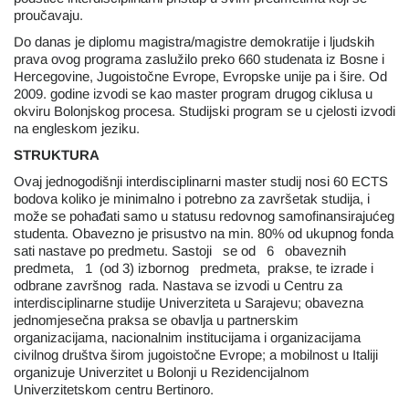
proučavaju.
Do danas je diplomu magistra/magistre demokratije i ljudskih
prava ovog programa zaslužilo preko 660 studenata iz Bosne i
Hercegovine, Jugoistočne Evrope, Evropske unije pa i šire. Od
2009. godine izvodi se kao master program drugog ciklusa u
okviru Bolonjskog procesa. Studijski program se u cjelosti izvodi
na engleskom jeziku.
STRUKTURA
Ovaj jednogodišnji interdisciplinarni master studij nosi 60 ECTS
bodova koliko je minimalno i potrebno za završetak studija, i
može se pohađati samo u statusu redovnog samofinansirajućeg
studenta. Obavezno je prisustvo na min. 80% od ukupnog fonda
sati nastave po predmetu. Sastoji se od 6 obaveznih
predmeta, 1 (od 3) izbornog predmeta, prakse, te izrade i
odbrane završnog rada. Nastava se izvodi u Centru za
interdisciplinarne studije Univerziteta u Sarajevu; obavezna
jednomjesečna praksa se obavlja u partnerskim
organizacijama, nacionalnim institucijama i organizacijama
civilnog društva širom jugoistočne Evrope; a mobilnost u Italiji
organizuje Univerzitet u Bolonji u Rezidencijalnom
Univerzitetskom centru Bertinoro.