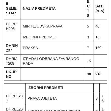
E
II
C
SATI
SEME
NAZIV PREDMETA
T
(p+v)
STAR
S
DHRP
MIR I LJUDSKA PRAVA
5
40
H206
IZBORNI PREDMET
3
16
DHRIN
PRAKSA
7
160
207
DHRM
IZRADA I ODBRANA ZAVRŠNOG
15
T208
RADA
UKUP
30
216
NO
IZBORNI PREDMETI
DHREL20
1
PRAVA DJETETA
3
1
6
DHREL20
1