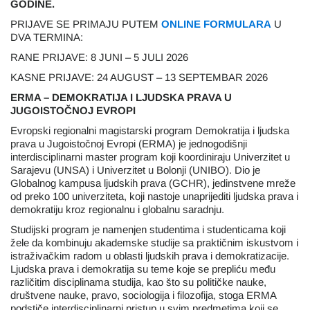
GODINE.
PRIJAVE SE PRIMAJU PUTEM
ONLINE FORMULARA
U
DVA TERMINA:
RANE PRIJAVE: 8 JUNI – 5 JULI 2026
KASNE PRIJAVE: 24 AUGUST – 13 SEPTEMBAR 2026
ERMA – DEMOKRATIJA I LJUDSKA PRAVA U
JUGOISTOČNOJ EVROPI
Evropski regionalni magistarski program Demokratija i ljudska
prava u Jugoistočnoj Evropi (ERMA) je jednogodišnji
interdisciplinarni master program koji koordiniraju Univerzitet u
Sarajevu (UNSA) i Univerzitet u Bolonji (UNIBO). Dio je
Globalnog kampusa ljudskih prava (GCHR), jedinstvene mreže
od preko 100 univerziteta, koji nastoje unaprijediti ljudska prava i
demokratiju kroz regionalnu i globalnu saradnju.
Studijski program je namenjen studentima i studenticama koji
žele da kombinuju akademske studije sa praktičnim iskustvom i
istraživačkim radom u oblasti ljudskih prava i demokratizacije.
Ljudska prava i demokratija su teme koje se prepliću među
različitim disciplinama studija, kao što su političke nauke,
društvene nauke, pravo, sociologija i filozofija, stoga ERMA
podstiče interdisciplinarni pristup u svim predmetima koji se