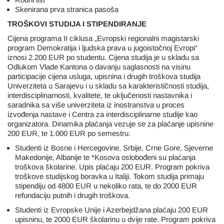
Skenirana prva stranica pasoša
TROŠKOVI STUDIJA I STIPENDIRANJE
Cijena programa II ciklusa „Evropski regionalni magistarski
program Demokratija i ljudska prava u jugoistočnoj Evropi“
iznosi 2.200 EUR po studentu. Cijena studija je u skladu sa
Odlukom Vlade Kantona o davanju saglasnosti na visinu
participacije cijena usluga, upisnina i drugih troškova studija
Univerziteta u Sarajevu i u skladu sa karakterističnosti studija,
interdisciplinarnosti, kvalitete, te uključenosti nastavnika i
saradnika sa više univerziteta iz inostranstva u proces
izvođenja nastave i Centra za interdisciplinarne studije kao
organizatora. Dinamika plaćanja vezuje se za plaćanje upisnine
200 EUR, te 1.000 EUR po semestru.
Studenti iz Bosne i Hercegovine, Srbije, Crne Gore, Sjeverne
Makedonije, Albanije te *Kosova oslobođeni su plaćanja
troškova školarine. Upis plaćaju 200 EUR. Program pokriva
troškove studijskog boravka u Italiji. Tokom studija primaju
stipendiju od 4800 EUR u nekoliko rata, te do 2000 EUR
refundaciju putnih i drugih troškova.
Studenti iz Evropske Unije i Azerbejdžana plaćaju 200 EUR
upisninu, te 2000 EUR školarinu u dvije rate. Program pokriva