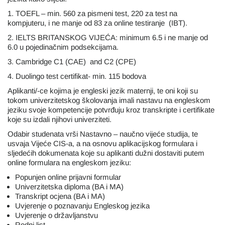
1. TOEFL – min. 560 za pismeni test, 220 za test na
kompjuteru, i ne manje od 83 za online testiranje (IBT).
2. IELTS BRITANSKOG VIJEĆA: minimum 6.5 i ne manje od
6.0 u pojedinačnim podsekcijama.
3. Cambridge C1 (CAE) and C2 (CPE)
4. Duolingo test certifikat- min. 115 bodova
Aplikanti/-ce kojima je engleski jezik maternji, te oni koji su
tokom univerzitetskog školovanja imali nastavu na engleskom
jeziku svoje kompetencije potvrđuju kroz transkripte i certifikate
koje su izdali njihovi univerziteti.
Odabir studenata vrši Nastavno – naučno vijeće studija, te
usvaja Vijeće CIS-a, a na osnovu aplikacijskog formulara i
sljedećih dokumenata koje su aplikanti dužni dostaviti putem
online formulara na engleskom jeziku:
Popunjen online prijavni formular
Univerzitetska diploma (BA i MA)
Transkript ocjena (BA i MA)
Uvjerenje o poznavanju Engleskog jezika
Uvjerenje o državljanstvu
Rodni list