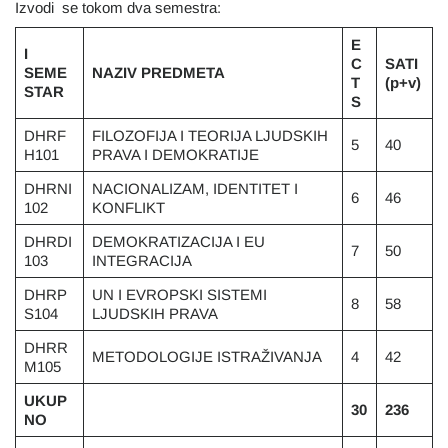
Izvodi se tokom dva semestra:
E
I
C
SATI
SEME
NAZIV PREDMETA
T
(p+v)
STAR
S
DHRF
FILOZOFIJA I TEORIJA LJUDSKIH
5
40
H101
PRAVA I DEMOKRATIJE
DHRNI
NACIONALIZAM, IDENTITET I
6
46
102
KONFLIKT
DHRDI
DEMOKRATIZACIJA I EU
7
50
103
INTEGRACIJA
DHRP
UN I EVROPSKI SISTEMI
8
58
S104
LJUDSKIH PRAVA
DHRR
METODOLOGIJE ISTRAŽIVANJA
4
42
M105
UKUP
30
236
NO